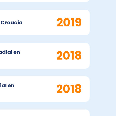
2019
n Croacia
2018
adial en
2018
ial en