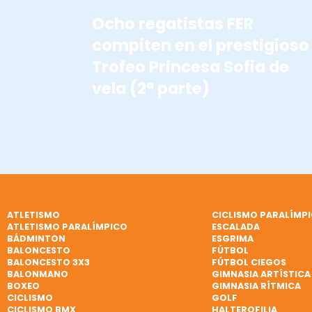
Ocho regatistas FER
compiten en el prestigioso
Trofeo Princesa Sofia de
vela (2ª parte)
ATLETISMO
CICLISMO PARALÍMP
ATLETISMO PARALÍMPICO
ESCALADA
BÁDMINTON
ESGRIMA
BALONCESTO
FÚTBOL
BALONCESTO 3X3
FÚTBOL CIEGOS
BALONMANO
GIMNASIA ARTÍSTICA
BOXEO
GIMNASIA RÍTMICA
CICLISMO
GOLF
CICLISMO BMX
HALTEROFILIA