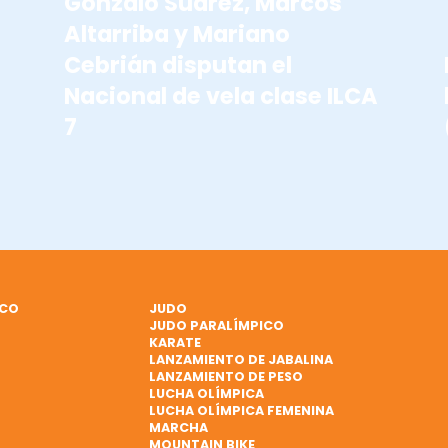
Gonzalo Suárez, Marcos
Altarriba y Mariano
Cebrián disputan el
Nacional de vela clase ILCA
7
ICO
JUDO
JUDO PARALÍMPICO
KARATE
LANZAMIENTO DE JABALINA
LANZAMIENTO DE PESO
LUCHA OLÍMPICA
LUCHA OLÍMPICA FEMENINA
MARCHA
MOUNTAIN BIKE