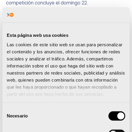
competición concluye el domingo 22.
“Estoy muy ilusionado por volver a disputar un
Campeonato de Europa con una selección
española.
Aunque las temporadas se hacen largas y
a estas alturas ya estamos con ganas de descansar,
Esta página web usa cookies
siempre es un privilegio estar aquí.
Ojalá pueda
Las cookies de este sitio web se usan para personalizar
repetir la sensación de subir a un podio”, explica
el contenido y los anuncios, ofrecer funciones de redes
Josep Puerto.
sociales y analizar el tráfico. Además, compartimos
Del baloncesto al balonmano. Los jugadores del
información sobre el uso que haga del sitio web con
Proyecto FER
Toni Sarió y David Soriano descuentan
nuestros partners de redes sociales, publicidad y análisis
las jornadas para empezar a participar en el
web, quienes pueden combinarla con otra información
Campeonato de Europa junior de balonmano.
que les haya proporcionado o que hayan recopilado a
Será del 19 al 29 de julio en Eslovenia.
Ambos
partir del uso que haya hecho de sus servicios.
deportistas del Proyecto FER ya saben lo que es
triunfar con el combinado nacional. Lo hicieron el
Selección
pasado verano, cuando se convirtieron en
Necesario
de
subcampeones del mundo juveniles en Georgia.
consentimiento
Ahora, afrontan un Europeo.
“En nuestro deporte, un