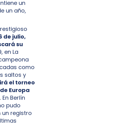
ntiene un
de un año,
restigioso
 de julio,
cará su
, en La
er campeona
ificadas como
s saltos y
rá el torneo
 de Europa
 En Berlín
 no pudo
 un registro
últimas