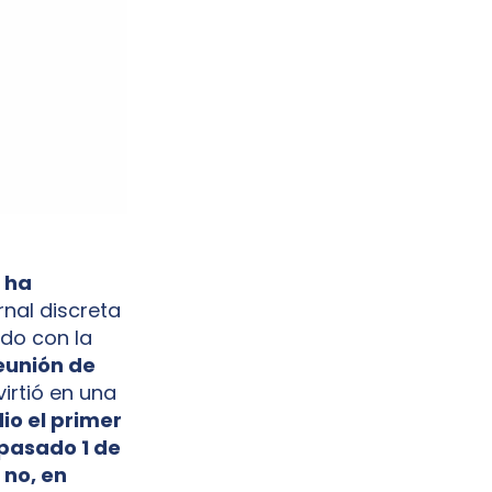
 ha
nal discreta
do con la
eunión de
rtió en una
io el primer
 pasado 1 de
 no, en