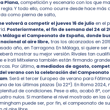
la Plana,
competición y escenario con los que ma
da regla. Y todo ello, como ocurre desde hace más 
erda como pierna de salto,
 volverá a competir el jueves 16 de julio
en el p
rid.
Posteriormente, el fin de semana del 24 al 26
n Málaga el Campeonato de España,
donde bus
 nacional al aire libre,
tras los alcanzados en 2019
pasado año, en Tarragona. En Málaga, si quiere s
eberá mostrar su mejor versión. Rivales tan cual
e e Irati Mitxelena también están firmando grande
rcas. Por último,
a mediados de agosto, competi
del verano con la celebración del Campeonato
ham
. Será el tercer Europeo de verano para Fátima.
una de las últimas plazas (la 22ª). En Roma 2024,
lenitud de condiciones. Pese a ello, acabó 8ª, con
uatro nulos. Si mantiene el nivel mostrado en las 
mingham puede ser, por fin, el campeonato de su
al aire libre.