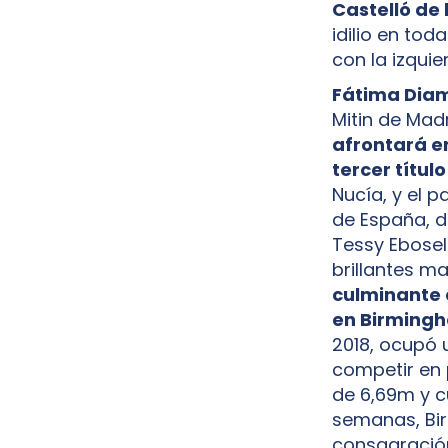
Castelló de 
idilio en to
con la izqui
Fátima Diame
Mitin de Mad
afrontará e
tercer título
Nucía, y el 
de España, d
Tessy Ebosel
brillantes ma
culminante 
en Birming
2018, ocupó 
competir en p
de 6,69m y c
semanas, Bir
consagración 