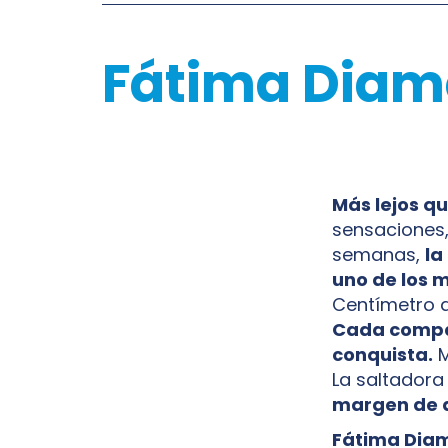
Fátima Diame
Más lejos q
sensaciones,
semanas,
la
uno de los 
Centímetro a
Cada compar
conquista.
M
La saltadora
margen de a
Fátima Diam