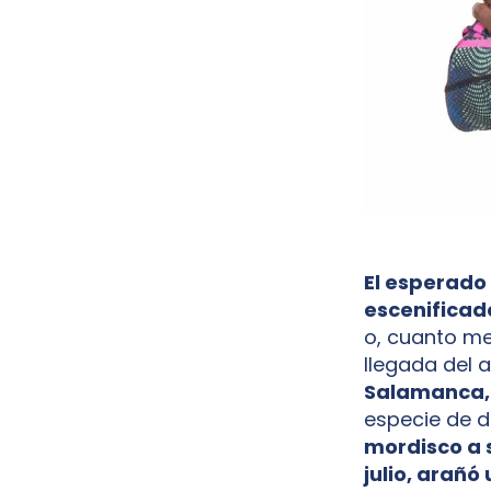
El esperado
escenificado
o, cuanto me
llegada del ai
Salamanca, e
especie de d
mordisco a 
julio, arañ