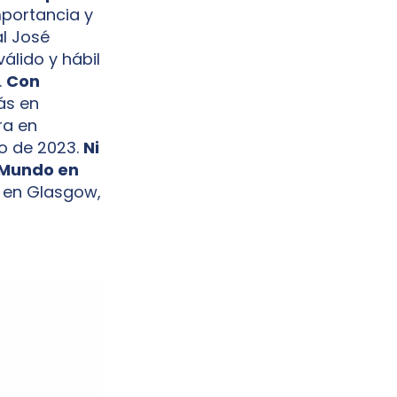
mportancia y
al José
válido y hábil
.
Con
ás en
ra en
o de 2023.
Ni
 Mundo en
en Glasgow,