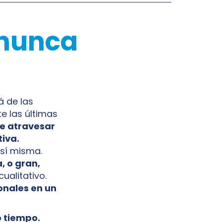
 nunca
á de las
e las últimas
ce atravesar
iva.
 sí misma.
 o gran,
ualitativo.
nales en un
 tiempo.