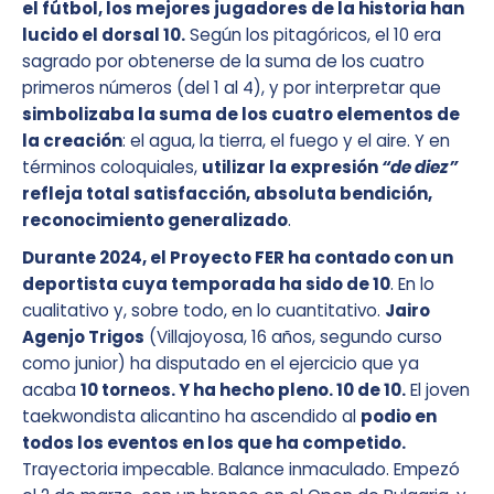
el fútbol, los mejores jugadores de la historia han
lucido el dorsal 10.
Según los pitagóricos, el 10 era
sagrado por obtenerse de la suma de los cuatro
primeros números (del 1 al 4), y por interpretar que
simbolizaba la suma de los cuatro elementos de
la creación
: el agua, la tierra, el fuego y el aire. Y en
términos coloquiales,
utilizar la expresión
“de diez”
refleja total satisfacción, absoluta bendición,
reconocimiento generalizado
.
Durante 2024, el Proyecto FER ha contado con un
deportista cuya temporada ha sido de 10
. En lo
cualitativo y, sobre todo, en lo cuantitativo.
Jairo
Agenjo Trigos
(Villajoyosa, 16 años, segundo curso
como junior) ha disputado en el ejercicio que ya
acaba
10 torneos. Y ha hecho pleno. 10 de 10.
El joven
taekwondista alicantino ha ascendido al
podio en
todos los eventos en los que ha competido.
Trayectoria impecable. Balance inmaculado. Empezó