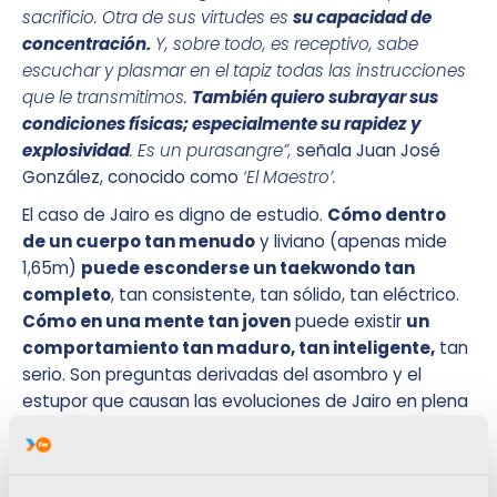
sacrificio. Otra de sus virtudes es
su capacidad de
concentración.
Y, sobre todo, es receptivo, sabe
escuchar y plasmar en el tapiz todas las instrucciones
que le transmitimos.
También quiero subrayar sus
condiciones físicas; especialmente su rapidez y
explosividad
. Es un purasangre”,
señala Juan José
González, conocido como
‘El Maestro’.
El caso de Jairo es digno de estudio.
Cómo dentro
de un cuerpo tan menudo
y liviano (apenas mide
1,65m)
puede esconderse un taekwondo tan
completo
, tan consistente, tan sólido, tan eléctrico.
Cómo en una mente tan joven
puede existir
un
comportamiento tan maduro, tan inteligente,
tan
serio. Son preguntas derivadas del asombro y el
estupor que causan las evoluciones de Jairo en plena
competición. Quizás,
parte de la explicación se
halle en la pasión que el deportista FER siente por
el taekwondo.
Una pasión que le lleva a ser