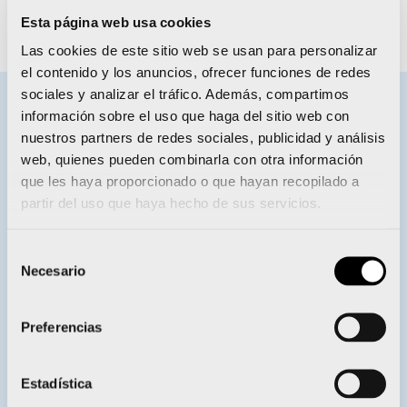
Esta página web usa cookies
Fotografías: Real Federación Española de Atletismo
Las cookies de este sitio web se usan para personalizar
el contenido y los anuncios, ofrecer funciones de redes
sociales y analizar el tráfico. Además, compartimos
información sobre el uso que haga del sitio web con
BECAS ENERVIT
nuestros partners de redes sociales, publicidad y análisis
web, quienes pueden combinarla con otra información
que les haya proporcionado o que hayan recopilado a
partir del uso que haya hecho de sus servicios.
Selección
Necesario
de
Enervit entrega sus becas a 28
consentimiento
deportistas del Proyecto FER
Preferencias
Estadística
ATLETISMO