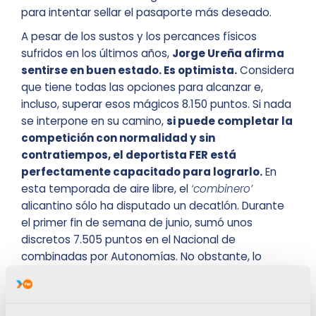
para intentar sellar el pasaporte más deseado.
A pesar de los sustos y los percances físicos
sufridos en los últimos años,
Jorge Ureña afirma
sentirse en buen estado. Es optimista.
Considera
que tiene todas las opciones para alcanzar e,
incluso, superar esos mágicos 8.150 puntos. Si nada
se interpone en su camino,
si puede completar la
competición con normalidad y sin
contratiempos, el deportista FER está
perfectamente capacitado para lograrlo.
En
esta temporada de aire libre, el
‘combinero’
alicantino sólo ha disputado un decatlón. Durante
el primer fin de semana de junio, sumó unos
discretos 7.505 puntos en el Nacional de
combinadas por Autonomías. No obstante, lo
afrontó sin grandes expectativas. Para probarse y
recuperar sensaciones. Ahora, este próximo fin de
semana, será otra historia.