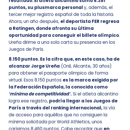
resultado. El atleta alicantino sumó 8.381
puntos, su plusmarca personal
y, además, el
tercer mejor registro español de toda la historia.
Ahora, un año después,
el deportista FER regresa
a Ratingen, donde afronta su última
oportunidad para conseguir el billete olímpico
.
Ureña dirime a una sola carta su presencia en los
Juegos de París.
8.150 puntos. Es la cifra que, en este caso, ha de
alcanzar Jorge Ureña
(Onil, Alicante, 30 años)
para obtener el pasaporte olímpico de forma
virtual. Esos 8.150 puntos
es la marca exigida por
la Federación Española, la conocida como
‘mínima de competitividad’.
Si el atleta alicantino
logra ese registro,
podría llegar a los Juegos de
París a través del ranking internacional,
la vía
de acceso para aquéllos que no consiguen la
mínima solicitada por World Athletics, unos
carísimos 8.460 puntos. Cabe recordar que
en