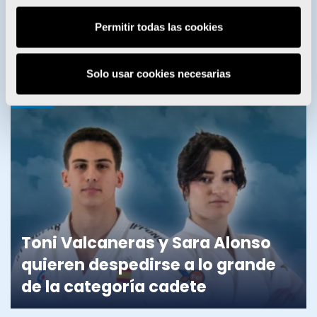
Enervit entrega sus becas a 28
Permitir todas las cookies
deportistas del Proyecto FER
Solo usar cookies necesarias
JUDO
Toni Valcaneras y Sara Alonso
quieren despedirse a lo grande
de la categoría cadete