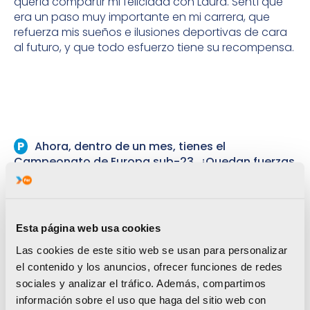
quería compartir mi felicidad con Laura. Sentí que
era un paso muy importante en mi carrera, que
refuerza mis sueños e ilusiones deportivas de cara
al futuro, y que todo esfuerzo tiene su recompensa.
Ahora, dentro de un mes, tienes el
Campeonato de Europa sub-23. ¿Quedan fuerzas
y motivación para buscar otro gran resultado?
Aunque las fuerzas no estén al 100%, éxitos
como los del Mundial y del Europeo me dan alas y
Esta página web usa cookies
ánimos para viajar al Europeo sub-23 de Albania a
por más alegrías.
Las cookies de este sitio web se usan para personalizar
el contenido y los anuncios, ofrecer funciones de redes
sociales y analizar el tráfico. Además, compartimos
Y, prácticamente, desde ya, pasas a la
información sobre el uso que haga del sitio web con
categoría absoluta. ¿Te sientes preparada?