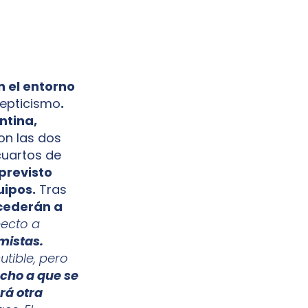
n el entorno
cepticismo
.
ntina,
on las dos
cuartos de
previsto
uipos.
Tras
ccederán a
ecto a
mistas.
utible, pero
cho a que se
rá otra