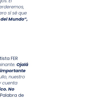
os. El
perderemos,
ero sí sé que
o del Mundo”,
tista FER
minante.
Ojalá
s importante
llo, nuestro
y cuenta
ico. No
Palabra de