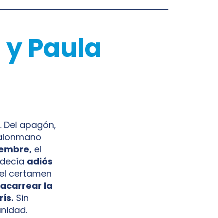
 y Paula
n. Del apagón,
 balonmano
iembre,
el
 decía
adiós
del certamen
acarrear la
ís.
Sin
nidad.