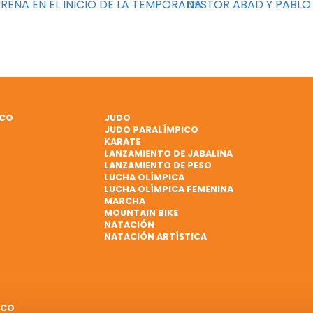
UREÑA EN EL INICIO DE LA TEMPORADA
NÉSTOR ABAD Y PABLO 
ICO
JUDO
JUDO PARALÍMPICO
KARATE
LANZAMIENTO DE JABALINA
LANZAMIENTO DE PESO
LUCHA OLÍMPICA
LUCHA OLÍMPICA FEMENINA
MARCHA
MOUNTAIN BIKE
NATACIÓN
NATACIÓN ARTÍSTICA
ICO