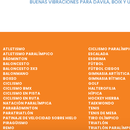
BUENAS VIBRACIONES PARA DÁVILA, BOIX Y 
ATLETISMO
CICLISMO PARALÍMP
ATLETISMO PARALÍMPICO
ESCALADA
BÁDMINTON
ESGRIMA
BALONCESTO
FÚTBOL
BALONCESTO 3X3
FÚTBOL CIEGOS
BALONMANO
GIMNASIA ARTÍSTICA
BOXEO
GIMNASIA RÍTMICA
CICLISMO
GOLF
CICLISMO BMX
HALTEROFILIA
CICLISMO EN PISTA
HÍPICA
CICLISMO EN RUTA
HOCKEY HIERBA
NATACIÓN PARALÍMPICA
TAEKWONDO
PARABÁDMINTON
TENIS
PARATRIATLÓN
TENIS DE MESA
PATINAJE DE VELOCIDAD SOBRE HIELO
TIRO OLÍMPICO
PIRAGÜISMO
TRIATLÓN
REMO
TRIATLÓN PARALÍMP