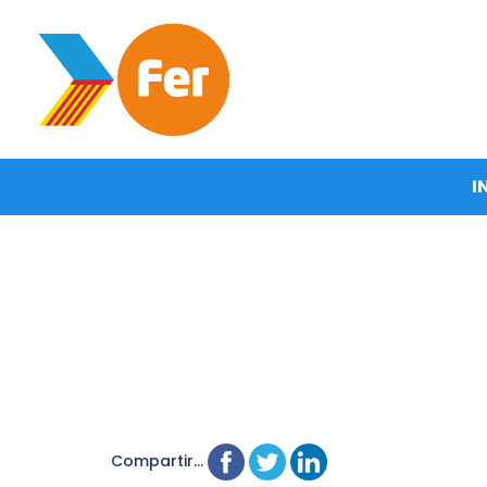
I
Compartir...