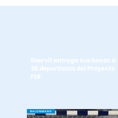
BECAS ENERVIT
Enervit entrega sus becas a
28 deportistas del Proyecto
FER
BALONMANO