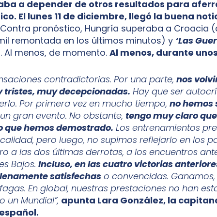
ba a depender de otros resultados para aferr
co. El lunes 11 de diciembre, llegó la buena noti
Contra pronóstico, Hungría superaba a Croacia 
mil remontada en los últimos minutos) y
‘Las Guer
n
. Al menos, de momento.
Al menos, durante uno
saciones contradictorias. Por una parte,
nos volv
 tristes, muy decepcionadas.
Hay que ser autocrí
rlo. Por primera vez en mucho tiempo,
no hemos 
un gran evento. No obstante,
tengo muy claro qu
lo que hemos demostrado.
Los entrenamientos prev
 calidad, pero luego, no supimos reflejarlo en los pa
ro a las dos últimas derrotas, a los encuentros an
es Bajos.
Incluso, en las cuatro victorias anteriore
enamente satisfechas
o convencidas. Ganamos, s
fagas. En global, nuestras prestaciones no han est
o un Mundial”,
apunta Lara González, la capitan
español.