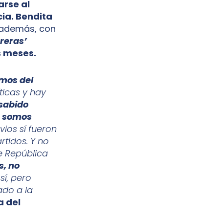
arse al
cia. Bendita
(además, con
reras’
s meses.
imos del
ticas y hay
sabido
e somos
ios sí fueron
rtidos. Y no
te República
s, no
í, pero
ado a la
a del