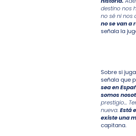
historia.
Adem
destino nos 
no sé ni nos
no se van a 
señala la jug
Sobre si juga
señala que 
sea en Españ
somos nosot
prestigio… T
nueva.
Está 
existe una m
capitana.