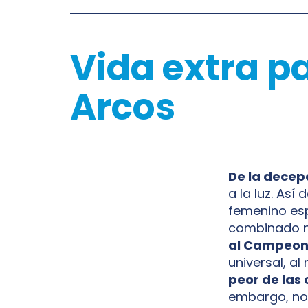
Vida extra p
Arcos
De la decepc
a la luz. As
femenino es
combinado n
al Campeon
universal, a
peor de las 
embargo, no