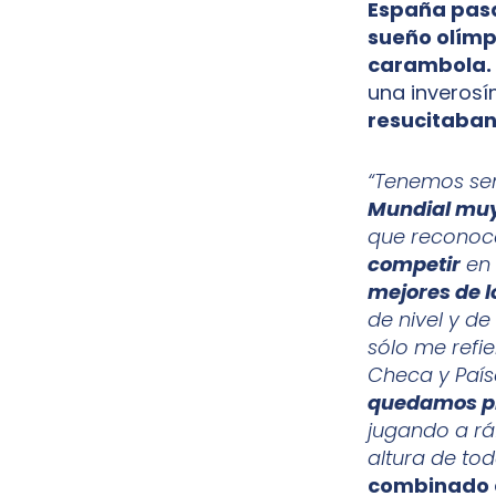
España pasa
sueño olímpi
carambola.
una inverosí
resucitaba
“Tenemos sen
Mundial muy
que reconoce
competir
en 
mejores de 
de nivel y de
sólo me refie
Checa y País
quedamos pl
jugando a rá
altura de tod
combinado 