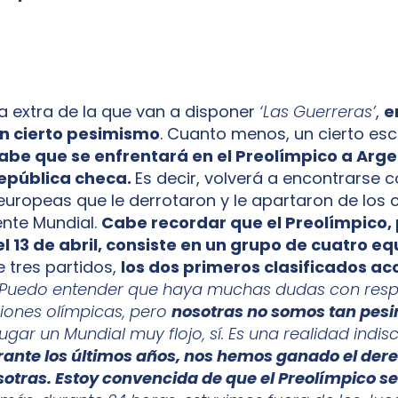
la extra de la que van a disponer
‘Las Guerreras’
,
e
n cierto pesimismo
. Cuanto menos, un cierto es
abe que se enfrentará en el Preolímpico a Arge
epública checa.
Es decir, volverá a encontrarse c
europeas que le derrotaron y le apartaron de los 
iente Mundial.
Cabe recordar que el Preolímpico, 
y el 13 de abril, consiste en un grupo de cuatro eq
de tres partidos,
los dos primeros clasificados a
“Puedo entender que haya muchas dudas con resp
iones olímpicas, pero
nosotras no somos tan pesi
gar un Mundial muy flojo, sí. Es una realidad indisc
rante los últimos años, nos hemos ganado el dere
sotras. Estoy convencida de que el Preolímpico se