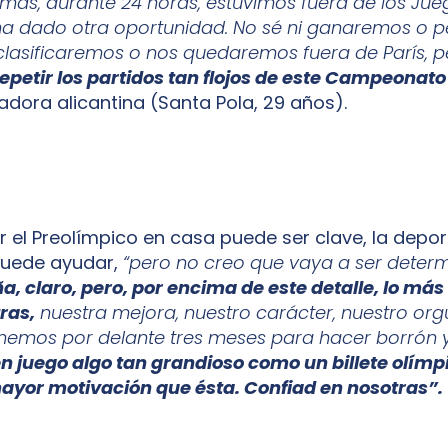
ás, durante 24 horas, estuvimos fuera de los Jueg
ha dado otra oportunidad. No sé ni ganaremos o 
 clasificaremos o nos quedaremos fuera de París, p
repetir los partidos tan flojos de este Campeonat
adora alicantina (Santa Pola, 29 años).
r el Preolímpico en casa puede ser clave, la depor
puede ayudar,
“pero no creo que vaya a ser deter
a, claro, pero, por encima de este detalle, lo má
ras,
nuestra mejora, nuestro carácter, nuestro orgu
enemos por delante tres meses para hacer borrón 
en juego algo tan grandioso como un billete olímp
ayor motivación que ésta. Confiad en nosotras”.