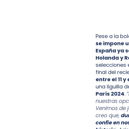
Pese a la bo
se impone u
España ya s
Holanda y R
selecciones 
final del rec
entre el 11 
una liguilla 
París 2024
.
nuestras opc
Venimos de ju
creo que,
du
confíe en no