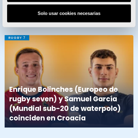
Enervit entrega sus becas a 28
deportistas del Proyecto FER
Solo usar cookies necesarias
RUGBY 7
Enrique Bolinches (Europeo de
rugby seven) y Samuel García
(Mundial sub-20 de waterpolo)
coinciden en Croacia