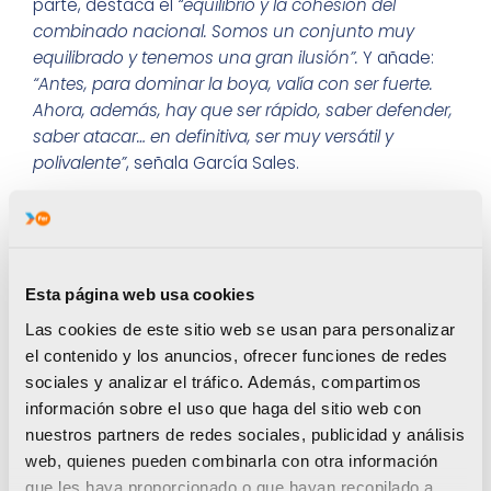
parte, destaca el
“equilibrio y la cohesión del
combinado nacional. Somos un conjunto muy
equilibrado y tenemos una gran ilusión”.
Y añade:
“Antes, para dominar la boya, valía con ser fuerte.
Ahora, además, hay que ser rápido, saber defender,
saber atacar… en definitiva, ser muy versátil y
polivalente”
, señala García Sales.
Como no podía ser de otra manera, los dos
jóvenes deportistas del Proyecto FER vibraron con el
oro alcanzado por la selección absoluta a principios
Esta página web usa cookies
del pasado mes de julio.
Samuel, que juega de
boya, tiene como ídolo a Roger Tahull. Diego,
Las cookies de este sitio web se usan para personalizar
que actúa como lateral derecho, se inspira en
el contenido y los anuncios, ofrecer funciones de redes
Alberto Munárriz y Blai Mallarach.
De cara a la
sociales y analizar el tráfico. Además, compartimos
próxima temporada, los dos waterpolistas
información sobre el uso que haga del sitio web con
valencianos seguirán jugando en el Club Nou
nuestros partners de redes sociales, publicidad y análisis
Godella Natació. Además, formarán parte del
web, quienes pueden combinarla con otra información
programa de tecnificación de waterpolo
que les haya proporcionado o que hayan recopilado a