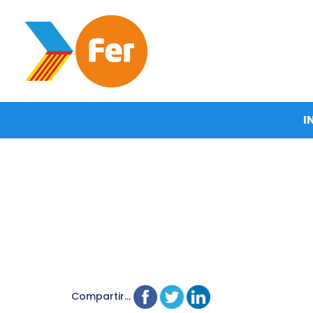
I
Compartir...