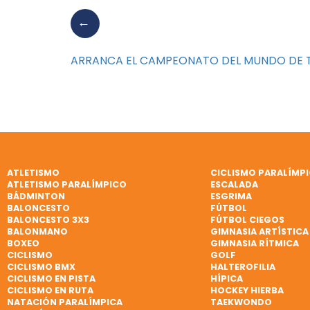
ARRANCA EL CAMPEONATO DEL MUNDO DE 
ATLETISMO
CICLISMO PARALÍMP
ATLETISMO PARALÍMPICO
ESCALADA
BÁDMINTON
ESGRIMA
BALONCESTO
FÚTBOL
BALONCESTO 3X3
FÚTBOL CIEGOS
BALONMANO
GIMNASIA ARTÍSTICA
BOXEO
GIMNASIA RÍTMICA
CICLISMO
GOLF
CICLISMO BMX
HALTEROFILIA
CICLISMO EN PISTA
HÍPICA
CICLISMO EN RUTA
HOCKEY HIERBA
NATACIÓN PARALÍMPICA
TAEKWONDO