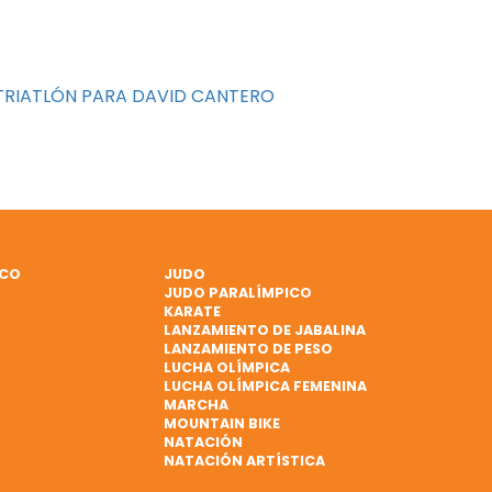
TRIATLÓN PARA DAVID CANTERO
ICO
JUDO
JUDO PARALÍMPICO
KARATE
LANZAMIENTO DE JABALINA
LANZAMIENTO DE PESO
LUCHA OLÍMPICA
LUCHA OLÍMPICA FEMENINA
MARCHA
MOUNTAIN BIKE
NATACIÓN
NATACIÓN ARTÍSTICA