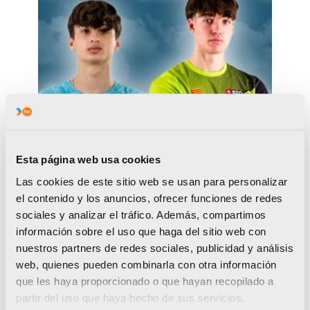
Esta página web usa cookies
Las cookies de este sitio web se usan para personalizar
Manuel Pastor y Andrés Vila:
el contenido y los anuncios, ofrecer funciones de redes
escalada de optimismo
sociales y analizar el tráfico. Además, compartimos
información sobre el uso que haga del sitio web con
nuestros partners de redes sociales, publicidad y análisis
web, quienes pueden combinarla con otra información
REMO Y ESCALADA
que les haya proporcionado o que hayan recopilado a
partir del uso que haya hecho de sus servicios.