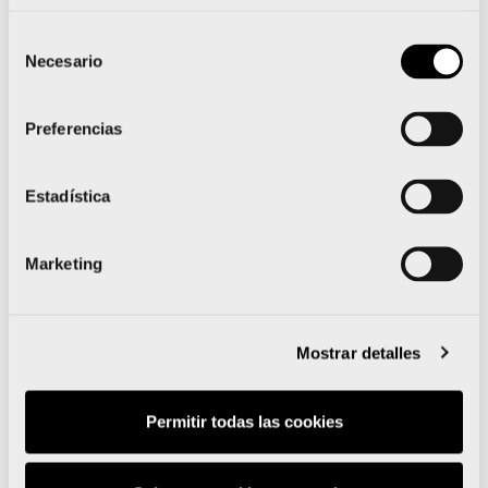
Selección
Necesario
de
consentimiento
Preferencias
Estadística
Marketing
Los deportistas FER, a por lo
máximo en los Nacionales de
beach sprint y escalada
bloque
Mostrar detalles
Permitir todas las cookies
ESCALADA