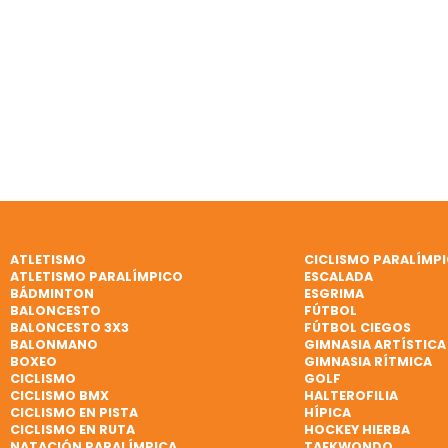
ATLETISMO
CICLISMO PARALÍMP
ATLETISMO PARALÍMPICO
ESCALADA
BÁDMINTON
ESGRIMA
BALONCESTO
FÚTBOL
BALONCESTO 3X3
FÚTBOL CIEGOS
BALONMANO
GIMNASIA ARTÍSTICA
BOXEO
GIMNASIA RÍTMICA
CICLISMO
GOLF
CICLISMO BMX
HALTEROFILIA
CICLISMO EN PISTA
HÍPICA
CICLISMO EN RUTA
HOCKEY HIERBA
NATACIÓN PARALÍMPICA
TAEKWONDO