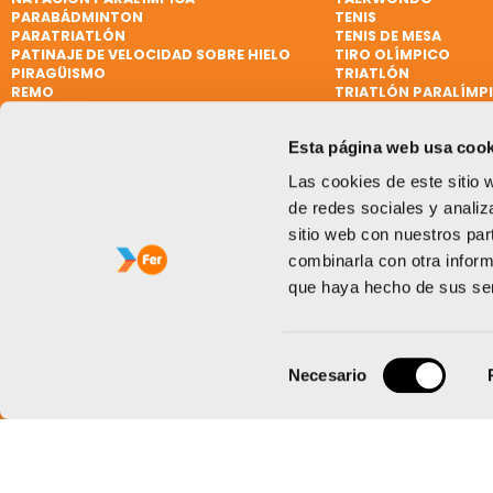
PARABÁDMINTON
TENIS
PARATRIATLÓN
TENIS DE MESA
PATINAJE DE VELOCIDAD SOBRE HIELO
TIRO OLÍMPICO
PIRAGÜISMO
TRIATLÓN
REMO
TRIATLÓN PARALÍMP
REMO DE MAR BEACH SPRINT
VELA
REMO PARALÍMPICO
VELA
Esta página web usa cook
RUGBY
VELA PARALÍMPICA
RUGBY 7
VÓLEY PLAYA
Las cookies de este sitio 
SÓFTBOL
WATERPOLO
de redes sociales y analiz
sitio web con nuestros par
combinarla con otra inform
que haya hecho de sus ser
Selección
Necesario
de
consentimiento