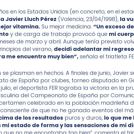
años en los Estados Unidos (en concreto, en el est
a Javier Lluch Pérez
(Valencia, 23/04/1998),
la v
ejor vitamina.
Su mejor medicina.
“Un exceso de
nto
y de carga de trabajo provocó que
mi cuer
meses de marzo y abril. Aunque tenía previsto vol
rincipios del verano,
decidí adelantar mi regreso
ra me encuentro muy bien”,
señala el triatleta FE
 se plasman en hechos. A finales de junio, Javier 
o de España por clubes, torneo disputado en Gal
 julio, el deportista FER lograba la victoria en la p
sculina del Campeonato de España por Comuni
certamen celebrado en la población madrileña d
 consciente de que no he ganado eventos del máx
cima de los resultados
puros y duros,
lo que me 
 mi estado de forma y las sensaciones de mi dí
 que no me encontraba tan bien”, comenta el tri