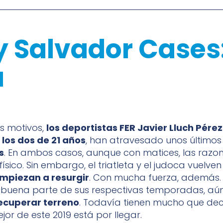
 y Salvador Case
a
es motivos,
los deportistas FER Javier Lluch Pére
los dos de 21 años
, han atravesado unos último
s
. En ambos casos, aunque con matices, las razo
ísico. Sin embargo, el triatleta y el judoca vuelven
mpiezan a resurgir
. Con mucha fuerza, además.
 buena parte de sus respectivas temporadas, aú
ecuperar terreno
. Todavía tienen mucho que deci
or de este 2019 está por llegar.