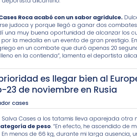
deportista alicantino.
 Cases Roca acabó con un sabor agridulce.
Dulc
tirse judoca y porque llegó a ganar dos combates
dí una muy buena oportunidad de alcanzar los c
r por la medalla en un evento de gran prestigio. E
 griego en un combate que duró apenas 20 segun
leno en la contienda”, lamenta el deportista alica
prioridad es llegar bien al Euro
-23 de noviembre en Rusia
ador cases
e Salva Cases a los tatamis lleva aparejada otra 
ategoría de peso
. “En efecto, he ascendido de 
 En menos de 66 kg, durante mi larga ausencia, u