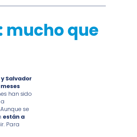
s: mucho que
z y Salvador
s
meses
nes han sido
 a
 Aunque se
n
están a
r. Para