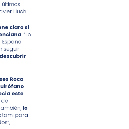
s últimos
vier Lluch.
ene claro si
lenciana
. “Lo
e España
n seguir
 descubrir
ses Roca
quirófano
cía este
x de
 también,
lo
atami para
os”,