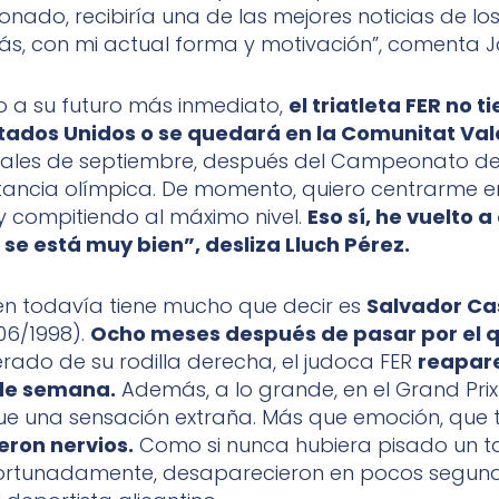
ionado, recibiría una de las mejores noticias de lo
ás, con mi actual forma y motivación”, comenta Ja
 a su futuro más inmediato,
el triatleta FER no ti
stados Unidos o se quedará en la Comunitat Va
finales de septiembre, después del Campeonato d
tancia olímpica. De momento, quiero centrarme e
 compitiendo al máximo nivel.
Eso sí, he vuelto a
se está muy bien”, desliza Lluch Pérez.
én todavía tiene mucho que decir es
Salvador Ca
/06/1998).
Ocho meses después de pasar por el 
rado de su rodilla derecha, el judoca FER
reapare
de semana.
Además, a lo grande, en el Grand Pri
ue una sensación extraña. Más que emoción, que
eron nervios.
Como si nunca hubiera pisado un t
fortunadamente, desaparecieron en pocos segund