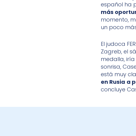
español ha 
más oportun
momento, me 
un poco más 
El judoca FE
Zagreb, el sá
medalla, irí
sonrisa, Cas
está muy cla
en Rusia
a p
concluye Ca
BECAS ENERVIT