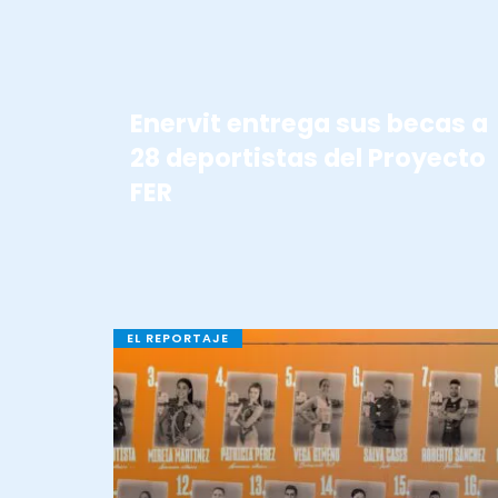
Enervit entrega sus becas a
28 deportistas del Proyecto
FER
EL REPORTAJE