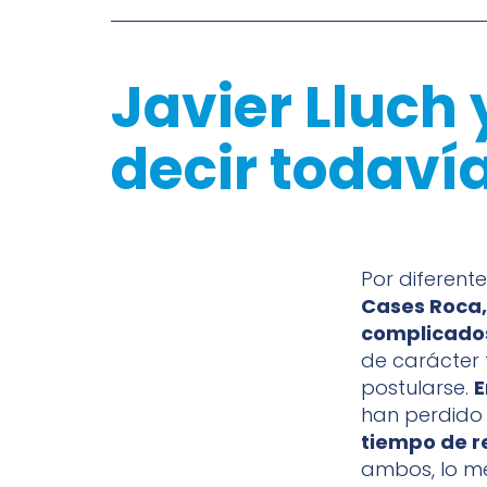
Javier Lluch
decir todaví
Por diferent
Cases Roca, 
complicado
de carácter f
postularse.
E
han perdido
tiempo de r
ambos, lo mej