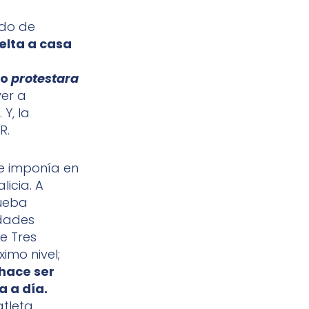
ado de
uelta a casa
po
protestara
ver a
. Y, la
R.
se imponía en
icia. A
rueba
dades
e Tres
imo nivel;
hace ser
a a día.
atleta