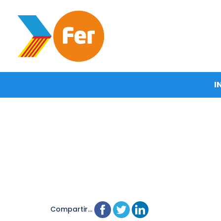
I
Compartir...