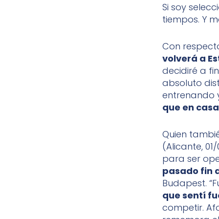
Si soy selecc
tiempos. Y m
Con respecto
volverá a E
decidiré a 
absoluto dis
entrenando y
que en casa 
Quien tambi
(Alicante, 01
para ser ope
pasado fin 
Budapest. “F
que sentí fu
competir. A