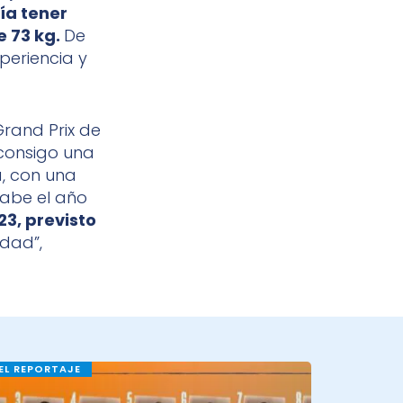
ía tener
 73 kg.
De
periencia y
Grand Prix de
i consigo una
a, con una
abe el año
3, previsto
idad”,
EL REPORTAJE