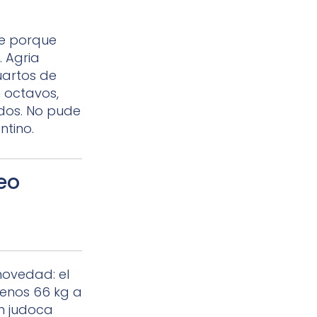
e porque
. Agria
uartos de
n octavos,
dos. No pude
ntino.
peo
novedad: el
menos 66 kg a
n judoca