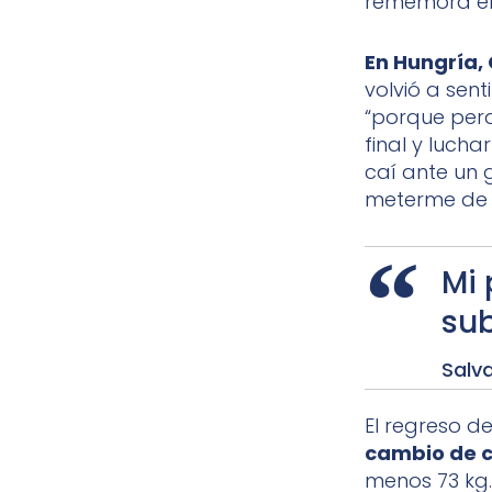
rememora el 
En Hungría,
volvió a sen
“porque per
final y lucha
caí ante un
meterme de l
Mi 
sub
Salv
El regreso d
cambio de c
menos 73 kg.