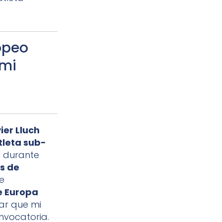
opeo
 mi
ier Lluch
tleta sub-
l durante
es de
e
e Europa
ar que mi
nvocatoria.