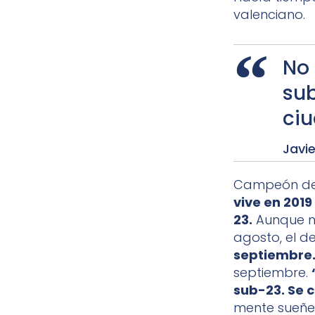
valenciano.
No 
sub
ci
Javie
Campeón de 
vive en 201
23.
Aunque no
agosto, el d
septiembre
septiembre.
sub-23. Se c
mente sueñe 