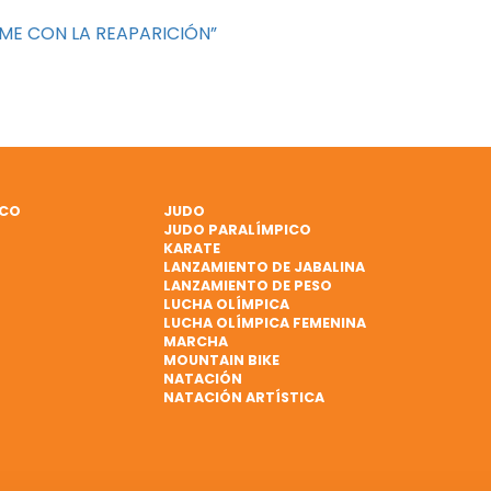
ME CON LA REAPARICIÓN”
ICO
JUDO
JUDO PARALÍMPICO
KARATE
LANZAMIENTO DE JABALINA
LANZAMIENTO DE PESO
LUCHA OLÍMPICA
LUCHA OLÍMPICA FEMENINA
MARCHA
MOUNTAIN BIKE
NATACIÓN
NATACIÓN ARTÍSTICA