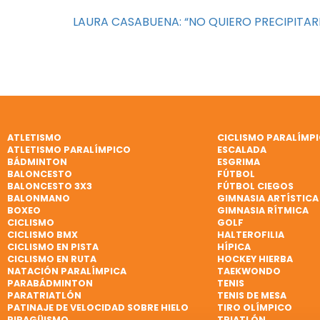
LAURA CASABUENA: “NO QUIERO PRECIPITAR
ATLETISMO
CICLISMO PARALÍMP
ATLETISMO PARALÍMPICO
ESCALADA
BÁDMINTON
ESGRIMA
BALONCESTO
FÚTBOL
BALONCESTO 3X3
FÚTBOL CIEGOS
BALONMANO
GIMNASIA ARTÍSTICA
BOXEO
GIMNASIA RÍTMICA
CICLISMO
GOLF
CICLISMO BMX
HALTEROFILIA
CICLISMO EN PISTA
HÍPICA
CICLISMO EN RUTA
HOCKEY HIERBA
NATACIÓN PARALÍMPICA
TAEKWONDO
PARABÁDMINTON
TENIS
PARATRIATLÓN
TENIS DE MESA
PATINAJE DE VELOCIDAD SOBRE HIELO
TIRO OLÍMPICO
PIRAGÜISMO
TRIATLÓN