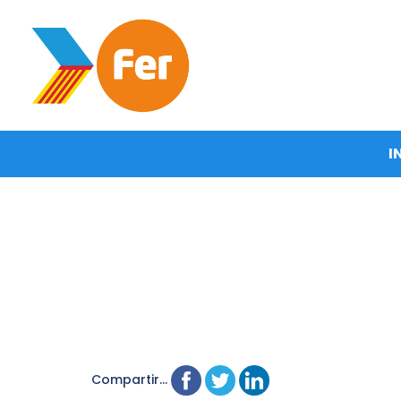
I
Compartir...