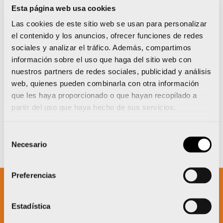
Esta página web usa cookies
Óscar Hernández cruzó la meta a tan solo 1 minuto y
23 segundos del campeón, el cántabro Mario
Las cookies de este sitio web se usan para personalizar
González que hizo un tiempo de 3 horas, 28 minutos y
el contenido y los anuncios, ofrecer funciones de redes
2 segundos. En segunda posición llegó el navarro
sociales y analizar el tráfico. Además, compartimos
Beñat Txoperena.
información sobre el uso que haga del sitio web con
nuestros partners de redes sociales, publicidad y análisis
web, quienes pueden combinarla con otra información
que les haya proporcionado o que hayan recopilado a
partir del uso que haya hecho de sus servicios.
Selección
Necesario
de
consentimiento
Preferencias
Un proyecto impulsado por:
Estadística