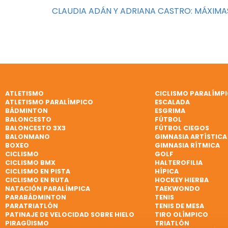
CLAUDIA ADÁN Y ADRIANA CASTRO: MÁXIMAS
ATLETISMO
CICLISMO PARALÍMP
ATLETISMO PARALÍMPICO
ESCALADA
BÁDMINTON
ESGRIMA
BALONCESTO
FÚTBOL
BALONCESTO 3X3
FÚTBOL CIEGOS
BALONMANO
GIMNASIA ARTÍSTICA
BOXEO
GIMNASIA RÍTMICA
CICLISMO
GOLF
CICLISMO BMX
HALTEROFILIA
CICLISMO EN PISTA
HÍPICA
CICLISMO EN RUTA
HOCKEY HIERBA
NATACIÓN PARALÍMPICA
TAEKWONDO
PARABÁDMINTON
TENIS
PARATRIATLÓN
TENIS DE MESA
PATINAJE DE VELOCIDAD SOBRE HIELO
TIRO OLÍMPICO
PIRAGÜISMO
TRIATLÓN