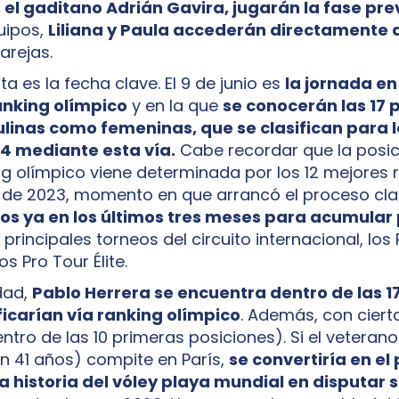
el gaditano Adrián Gavira, jugarán la fase pre
uipos,
Liliana y Paula accederán directamente 
arejas.
sta es la fecha clave. El 9 de junio es
la jornada en
anking olímpico
y en la que
se conocerán las 17 
linas como femeninas, que se clasifican para 
24 mediante esta vía.
Cabe recordar que la posic
ng olímpico viene determinada por los 12 mejores 
de 2023, momento en que arrancó el proceso clasi
s ya en los últimos tres meses para acumular
 principales torneos del circuito internacional, los
os Pro Tour Élite.
idad,
Pablo Herrera se encuentra dentro de las 1
ficarían vía ranking olímpico
. Además, con ciert
ntro de las 10 primeras posiciones). Si el veterano
ón 41 años) compite en París,
se convertiría en el
a historia del vóley playa mundial en disputar s