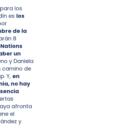
 para los
dín es
los
por
mbre de la
arán 8
 Nations
haber un
no y Daniela
an camino de
p. Y,
en
nia, no hay
esencia
iertas
playa afronta
ene el
nández y