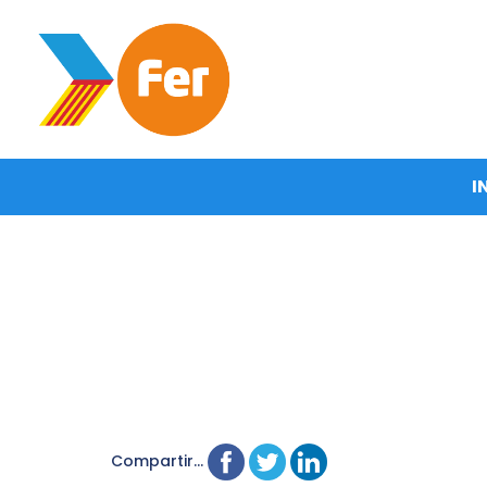
I
Compartir...