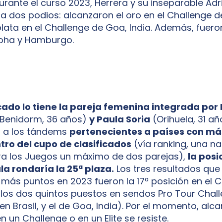
Durante el curso 2023, Herrera y su inseparable Ad
a dos podios: alcanzaron el oro en el Challenge de
plata en el Challenge de Goa, India. Además, fuero
 Doha y Hamburgo.
ado lo tiene la pareja femenina integrada por L
Benidorm, 36 años)
y Paula Soria
(Orihuela, 31 añ
 a los tándems
pertenecientes a países con má
tro del cupo de clasificados
(vía ranking, una n
ara los Juegos un máximo de dos parejas),
la posi
ula rondaría la 25ª plaza.
Los tres resultados que 
más puntos en 2023 fueron la 17ª posición en e
 los dos quintos puestos en sendos Pro Tour Chall
n Brasil, y el de Goa, India). Por el momento, alc
n un Challenge o en un Elite se resiste.