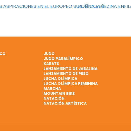
 ASPIRACIONES EN EL EUROPEO SUB-21 ILCA 6
POLINA BEREZINA ENFI
ICO
JUDO
JUDO PARALÍMPICO
KARATE
LANZAMIENTO DE JABALINA
LANZAMIENTO DE PESO
LUCHA OLÍMPICA
LUCHA OLÍMPICA FEMENINA
MARCHA
MOUNTAIN BIKE
NATACIÓN
NATACIÓN ARTÍSTICA