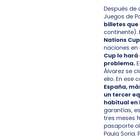
Después de qu
Juegos de Pa
billetes qu
continente).
Nations Cup
naciones en 
Cup lo hará
problema.
E
Álvarez se c
ello. En ese 
España, más 
un tercer e
habitual en 
garantías, es
tres meses fr
pasaporte ol
Paula Soria. 