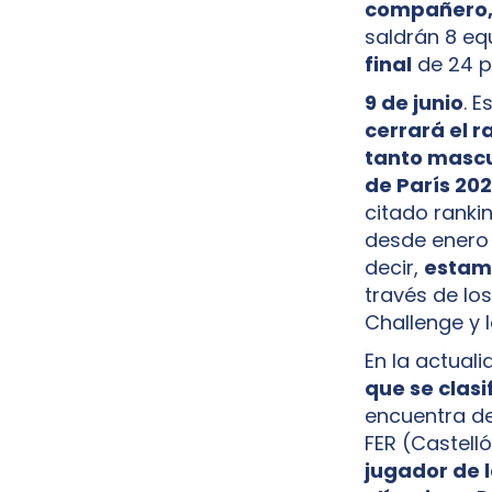
compañero, 
saldrán 8 eq
final
de 24 p
9 de junio
. E
cerrará el r
tanto mascu
de París 20
citado ranki
desde enero 
decir,
estamo
través de los
Challenge y l
En la actual
que se clasi
encuentra de
FER (Castell
jugador de l