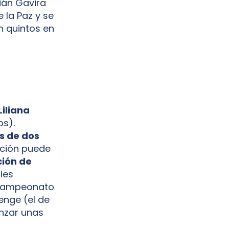
rián Gavira
 la Paz y se
n quintos en
iliana
os).
s de dos
ación puede
ción de
les
l Campeonato
enge (el de
anzar unas