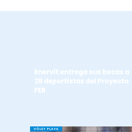
BECAS ENERVIT
Enervit entrega sus becas a
28 deportistas del Proyecto
FER
VÓLEY PLAYA