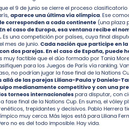
e el 9 de junio se cierre el proceso clasificatorio
rís,
aparece una última vía olímpica
. Ese como
e le corresponden a cada continente
(una plaza 
En el caso de Europa, esa ventana recibe el no
.
Es una competición por países, cuya final disput
el mes de junio.
Cada nación que participe en la
 con dos parejas. En el caso de España, puede 
s muy factible que el dúo formado por Tania More
lasifiquen para los Juegos de París vía ranking. V
caso, no podrían jugar la fase final de la Nations Cu
allá de las parejas Liliana-Paula y Daniela-Ta
quipo medianamente competitivo y con una pr
los torneos internacionales
para disputar, con c
a fase final de la Nations Cup. En suma, el vóley 
enéticos, trepidantes y decisivos. Pablo Herrera ti
ímpico muy cerca. Más lejos está para Liliana Fer
Pero no es del todo imposible. Hay vida.