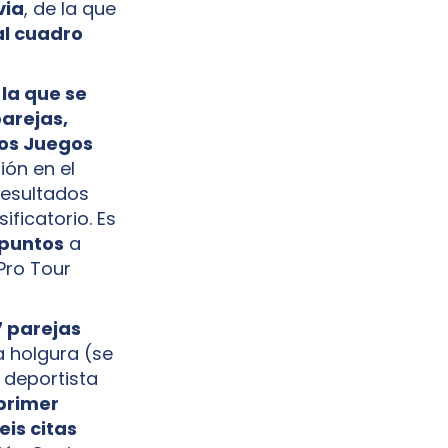
via
, de la que
al cuadro
 la que se
parejas,
los Juegos
ión en el
resultados
ficatorio. Es
 puntos
a
 Pro Tour
7 parejas
a holgura (se
 deportista
 primer
eis citas