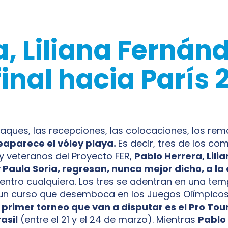
, Liliana Fernán
 final hacia París
saques, las recepciones, las colocaciones, los rema
eaparece el vóley playa.
Es decir, tres de los c
 y veteranos del Proyecto FER,
Pablo Herrera, Lili
Paula Soria, regresan, nunca mejor dicho, a la
entro cualquiera. Los tres se adentran en una t
 un curso que desemboca en los Juegos Olímpicos 
l primer torneo que van a disputar es el Pro To
asil
(entre el 21 y el 24 de marzo). Mientras
Pablo 