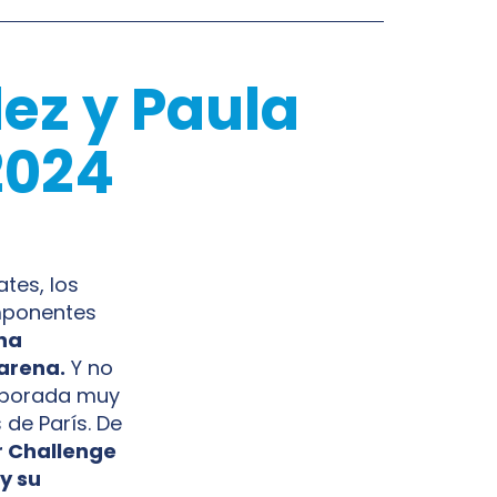
dez y Paula
 2024
tes, los
omponentes
ana
 arena.
Y no
emporada muy
de París. De
ur Challenge
y su