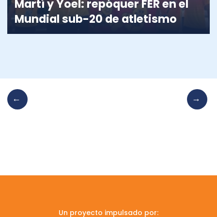
Martí y Yoel: repóquer FER en el
Mundial sub-20 de atletismo
Un proyecto impulsado por: