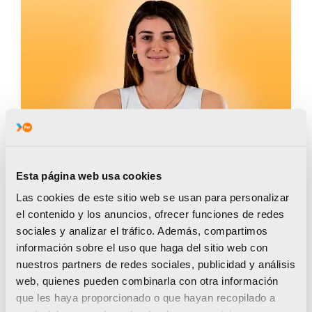
Esta página web usa cookies
Las cookies de este sitio web se usan para personalizar
el contenido y los anuncios, ofrecer funciones de redes
sociales y analizar el tráfico. Además, compartimos
Hace menos de dos semanas, Paula Blanquer
información sobre el uso que haga del sitio web con
se proclamaba campeona de España sub-23
nuestros partners de redes sociales, publicidad y análisis
en pista corta por tercer año consecutivo. La vallista
web, quienes pueden combinarla con otra información
valenciana ha hecho pleno en los tres Nacionales
que les haya proporcionado o que hayan recopilado a
sub-23 bajo techo que ha disputado. Desde 2023