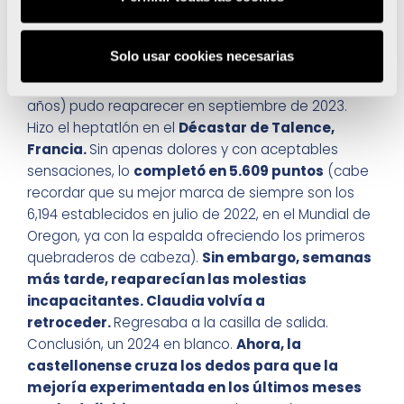
empezar la tercera prueba de aquella combinada,
el lanzamiento de peso, su cuerpo y su mente
dijeron
‘basta’.
Solo usar cookies necesarias
Desde aquel abandono, Claudia (Benicàssim, 25
años) pudo reaparecer en septiembre de 2023.
Hizo el heptatlón en el
Décastar de Talence,
Francia.
Sin apenas dolores y con aceptables
sensaciones, lo
completó en 5.609 puntos
(cabe
recordar que su mejor marca de siempre son los
6,194 establecidos en julio de 2022, en el Mundial de
Oregon, ya con la espalda ofreciendo los primeros
quebraderos de cabeza).
Sin embargo, semanas
más tarde, reaparecían las molestias
incapacitantes. Claudia volvía a
retroceder.
Regresaba a la casilla de salida.
Conclusión, un 2024 en blanco.
Ahora, la
castellonense cruza los dedos para que la
mejoría experimentada en los últimos meses