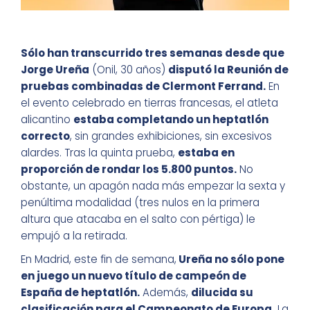
Sólo han transcurrido tres semanas desde que
Jorge Ureña
(Onil, 30 años)
disputó la Reunión de
pruebas combinadas de Clermont Ferrand.
En
el evento celebrado en tierras francesas, el atleta
alicantino
estaba completando un heptatlón
correcto
, sin grandes exhibiciones, sin excesivos
alardes. Tras la quinta prueba,
estaba en
proporción de rondar los 5.800 puntos.
No
obstante, un apagón nada más empezar la sexta y
penúltima modalidad (tres nulos en la primera
altura que atacaba en el salto con pértiga) le
empujó a la retirada.
En Madrid, este fin de semana,
Ureña no sólo pone
en juego un nuevo título de campeón de
España de heptatlón.
Además,
dilucida su
clasificación para el Campeonato de Europa.
La