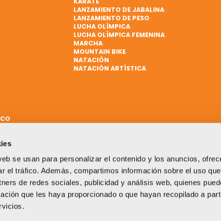
KARATE
LANZAMIENTO DE JABALINA
LANZAMIENTO DE PESO
LUCHA OLÍMPICA
LUCHA OLÍMPICA FEMENINA
MARCHA
MOUNTAIN BIKE
NATACIÓN
NATACIÓN ARTÍSTICA
ICO
ies
web se usan para personalizar el contenido y los anuncios, ofrec
ar el tráfico. Además, compartimos información sobre el uso que
tners de redes sociales, publicidad y análisis web, quienes pue
ación que les haya proporcionado o que hayan recopilado a parti
vicios.
Un proyecto impulsado por: