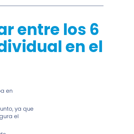
r entre los 6
ividual en el
pa en
unto, ya que
gura el