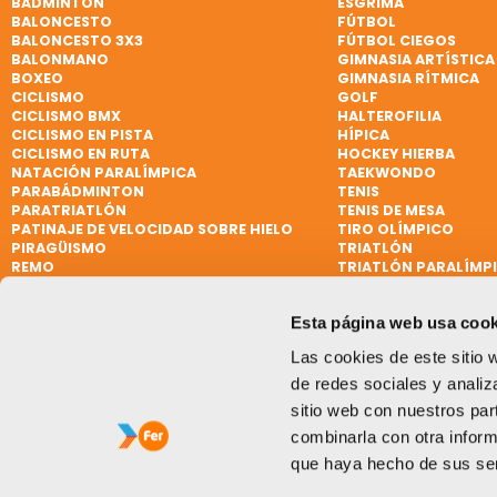
BÁDMINTON
ESGRIMA
BALONCESTO
FÚTBOL
BALONCESTO 3X3
FÚTBOL CIEGOS
BALONMANO
GIMNASIA ARTÍSTICA
BOXEO
GIMNASIA RÍTMICA
CICLISMO
GOLF
CICLISMO BMX
HALTEROFILIA
CICLISMO EN PISTA
HÍPICA
CICLISMO EN RUTA
HOCKEY HIERBA
NATACIÓN PARALÍMPICA
TAEKWONDO
PARABÁDMINTON
TENIS
PARATRIATLÓN
TENIS DE MESA
PATINAJE DE VELOCIDAD SOBRE HIELO
TIRO OLÍMPICO
PIRAGÜISMO
TRIATLÓN
REMO
TRIATLÓN PARALÍMP
REMO DE MAR BEACH SPRINT
VELA
REMO PARALÍMPICO
VELA
Esta página web usa cook
RUGBY
VELA PARALÍMPICA
RUGBY 7
VÓLEY PLAYA
Las cookies de este sitio 
SÓFTBOL
WATERPOLO
de redes sociales y analiz
sitio web con nuestros par
combinarla con otra inform
que haya hecho de sus ser