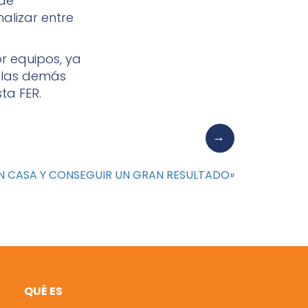
 de
alizar entre
r equipos, ya
n las demás
sta FER.
EN CASA Y CONSEGUIR UN GRAN RESULTADO»
QUÉ ES