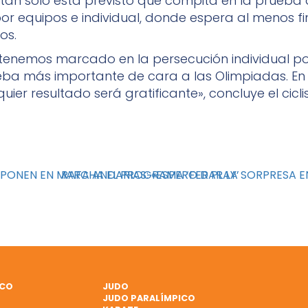
an solo está previsto que compita en la prueba
or equipos e individual, donde espera al menos fin
ros.
lo tenemos marcado en la persecución individual po
eba más importante de cara a las Olimpiadas. E
ier resultado será gratificante», concluye el cicli
 PONEN EN MARCHA EL PROGRAMA ‘FER PLAY’
RAFA ANDARIAS: «ESPERO DAR LA SORPRESA 
ICO
JUDO
JUDO PARALÍMPICO