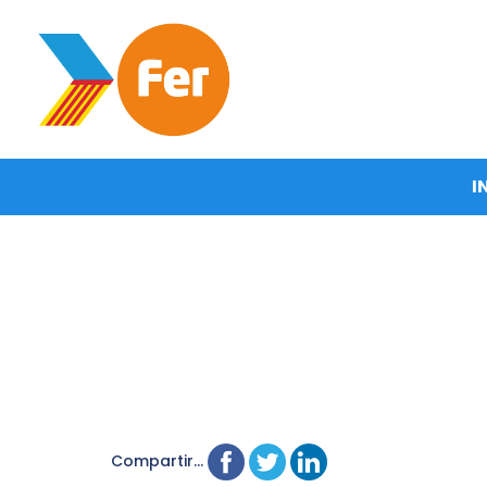
I
Compartir...