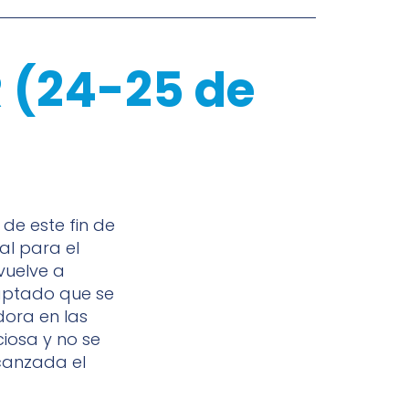
R (24-25 de
de este fin de
al para el
 vuelve a
aptado que se
dora en las
iosa y no se
lcanzada el