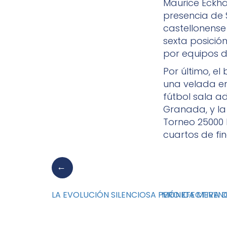
Maurice Eckha
presencia de S
castellonense
sexta posició
por equipos d
Por último, e
una velada en
fútbol sala ad
Granada, y la 
Torneo 25000 
cuartos de fin
LA EVOLUCIÓN SILENCIOSA PERO EFECTIVA 
MÓNICA MERENC