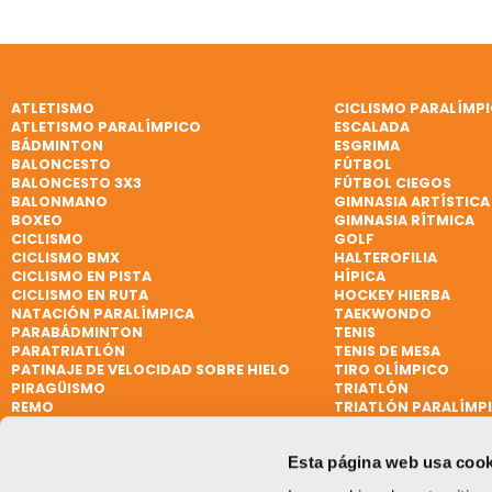
ATLETISMO
CICLISMO PARALÍMP
ATLETISMO PARALÍMPICO
ESCALADA
BÁDMINTON
ESGRIMA
BALONCESTO
FÚTBOL
BALONCESTO 3X3
FÚTBOL CIEGOS
BALONMANO
GIMNASIA ARTÍSTICA
BOXEO
GIMNASIA RÍTMICA
CICLISMO
GOLF
CICLISMO BMX
HALTEROFILIA
CICLISMO EN PISTA
HÍPICA
CICLISMO EN RUTA
HOCKEY HIERBA
NATACIÓN PARALÍMPICA
TAEKWONDO
PARABÁDMINTON
TENIS
PARATRIATLÓN
TENIS DE MESA
PATINAJE DE VELOCIDAD SOBRE HIELO
TIRO OLÍMPICO
PIRAGÜISMO
TRIATLÓN
REMO
TRIATLÓN PARALÍMP
REMO DE MAR BEACH SPRINT
VELA
REMO PARALÍMPICO
VELA
Esta página web usa cook
RUGBY
VELA PARALÍMPICA
RUGBY 7
VÓLEY PLAYA