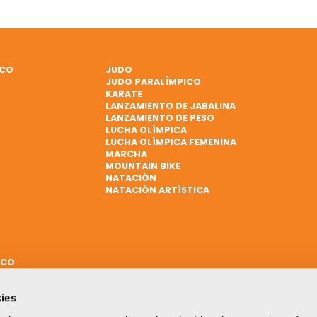
ICO
JUDO
JUDO PARALÍMPICO
KARATE
LANZAMIENTO DE JABALINA
LANZAMIENTO DE PESO
LUCHA OLÍMPICA
LUCHA OLÍMPICA FEMENINA
MARCHA
MOUNTAIN BIKE
NATACIÓN
NATACIÓN ARTÍSTICA
ICO
ies