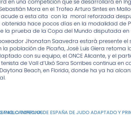
rd en una competición que se desarrollará en Ingl
ebastián Mora en el Trofeo Arturo Sintes en Mallorc
 acude a esta cita con la moral reforzada despu
n obtenida hace pocos días en la modalidad de 
e la prueba de la Copa del Mundo disputada en C
l boxeador Jhonatan Saavedra estará presente el
 la población de Picaña, José Luis Giera retoma la
aptado con su equipo, el ONCE Alicante, y el part
tenista de Vall d’Uixó Sara Sorribes continua en 
Daytona Beach, en Florida, donde ha ya ha alcan
al.
DE PABLO TORRIJOS
IANO, CAMPEONA DE ESPAÑA DE JUDO ADAPTADO Y PRIME