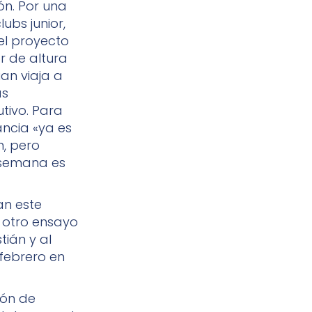
ón. Por una
bs junior,
el proyecto
or de altura
an viaja a
as
tivo. Para
ancia «ya es
n, pero
e semana es
an este
, otro ensayo
tián y al
febrero en
ión de