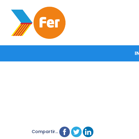
I
Compartir...