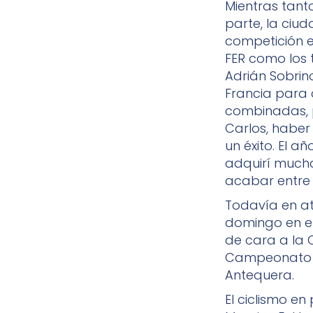
Mientras tanto
parte, la ciu
competición 
FER como los t
Adrián Sobrin
Francia para 
combinadas, 
Carlos, haber
un éxito. El 
adquirí mucha 
acabar entre 
Todavía en at
domingo en el
de cara a la C
Campeonato d
Antequera.
El ciclismo en