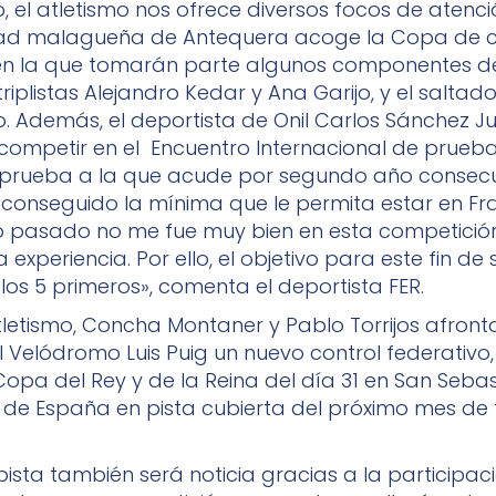
, el atletismo nos ofrece diversos focos de atenci
dad malagueña de Antequera acoge la Copa de clu
en la que tomarán parte algunos componentes d
riplistas Alejandro Kedar y Ana Garijo, y el saltad
o. Además, el deportista de Onil Carlos Sánchez Ju
competir en el Encuentro Internacional de prueb
prueba a la que acude por segundo año consecu
 conseguido la mínima que le permita estar en Fr
año pasado no me fue muy bien en esta competició
experiencia. Por ello, el objetivo para este fin d
los 5 primeros», comenta el deportista FER.
letismo, Concha Montaner y Pablo Torrijos afront
 Velódromo Luis Puig un nuevo control federativo
opa del Rey y de la Reina del día 31 en San Sebas
e España en pista cubierta del próximo mes de 
 pista también será noticia gracias a la participac