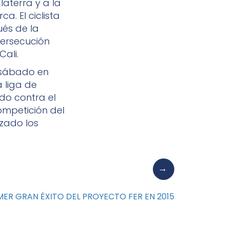
aterra y a la
a. El ciclista
és de la
Persecución
ali.
 sábado en
 liga de
ido contra el
competición del
zado los
R GRAN ÉXITO DEL PROYECTO FER EN 2015