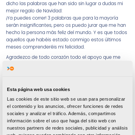
dicho las palabras que han sido sin lugar a dudas mi
mejor regalo de Navidad:
¡Ya puedes correr! 3 palabras que para la mayoría
serán insignificantes, pero os puedo jurar que me han
hecho la persona más feliz del mundo. Y es que todos
aquellos que habéis estado conmigo estos últimos
meses comprenderéis mi felicidad.
Agradezco de todo corazón todo el apoyo que me
dieron mi familia y amigos desde el primer día. Esas
visitas para verme realmente me alegraban e incluso
un simple «mejórate» me ayudo muchísimo.
Gracias al Proyecto FER y a Sanus Vitae, que aunque
Esta página web usa cookies
he tenido esta lesión no han dudado en seguir
Las cookies de este sitio web se usan para personalizar
apoyándome.
el contenido y los anuncios, ofrecer funciones de redes
Gracias a mis doctoras, que siempre me habéis
sociales y analizar el tráfico. Además, compartimos
sacado esa sonrisa de la cara y habéis logrado que se
información sobre el uso que haga del sitio web con
me olvidara todo de la cabeza.
nuestros partners de redes sociales, publicidad y análisis
web, quienes pueden combinarla con otra información