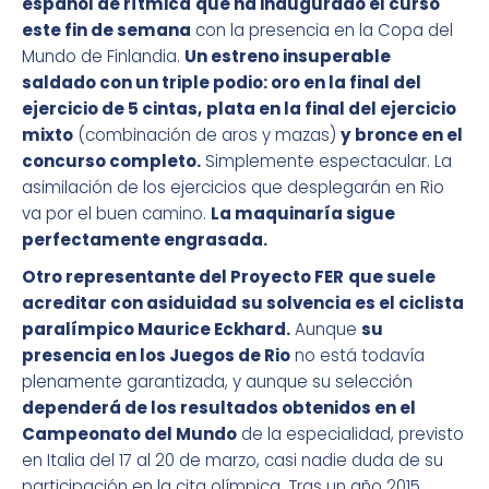
español de rítmica
que ha inaugurado el curso
este fin de semana
con la presencia en la Copa del
Mundo de Finlandia.
Un estreno insuperable
saldado con un triple podio: oro en la final del
ejercicio de 5 cintas,
plata en la final del ejercicio
mixto
(combinación de aros y mazas)
y bronce en el
concurso completo.
Simplemente espectacular. La
asimilación de los ejercicios que desplegarán en Rio
va por el buen camino.
La maquinaría sigue
perfectamente engrasada.
Otro representante del Proyecto FER
que suele
acreditar con asiduidad
su solvencia es el ciclista
paralímpico Maurice Eckhard.
Aunque
su
presencia en los Juegos de Rio
no está todavía
plenamente garantizada, y aunque su selección
dependerá de los resultados obtenidos en el
Campeonato del Mundo
de la especialidad, previsto
en Italia del 17 al 20 de marzo, casi nadie duda de su
participación en la cita olímpica. Tras un año 2015