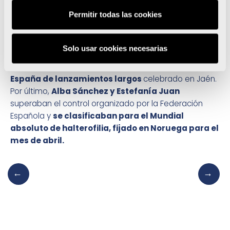
espalda, modalidad prevista para el martes, último día
Permitir todas las cookies
de competición. Mientras, hasta el momento, el mejor
resultado obtenido por Ester Muñoz del Campo es una
sexta posición en los 100m espalda femeninos. Por su
Solo usar cookies necesarias
parte,
Paula Ferrándiz lograba un meritorio
bronce en la prueba de disco del Campeonato de
España de lanzamientos largos
celebrado en Jaén.
Por último,
Alba Sánchez y Estefanía Juan
superaban el control organizado por la Federación
Española y
se clasificaban para el Mundial
absoluto de halterofilia, fijado en Noruega para el
mes de abril.