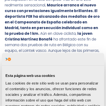
realmente sensacional,
Maurice arranca el nuevo
curso con prestaciones igualmente brillantes. El
deportista FER ha alcanzado dos medallas de oro
en el Campeonato de España celebrado en
Madrid, tanto en persecución individual como en
la prueba de 1 km.
Aún en clave ciclista,
la joven
Cristina Martínez Bonafé
ha afrontado este fin de
semana dos pruebas de ruta en Bélgica con su
equipo, el Lointek vasco. Aunque lejos de las primeras,
consiguió terminar la carrera del sábado; por el
contrario, no finalizó la del domingo.
Otra de las deportistas que se ha reencontrado
consigo mismo
durante este fin de semana
es Sara
Esta página web usa cookies
Sorribes
. Después de muchos meses de
Las cookies de este sitio web se usan para personalizar
decepciones y asaltos estériles,
la castellonense
el contenido y los anuncios, ofrecer funciones de redes
completaba una semana triunfal y se
sociales y analizar el tráfico. Además, compartimos
proclamaba campeona del torneo ITF de Sao
información sobre el uso que haga del sitio web con
Paulo.
La tenista de la Vall d’Uixó
no alcanzaba un
nuestros partners de redes sociales, publicidad y análisis