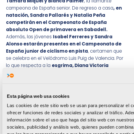
Tamara Miquel y Blanca Palmer
, la flamante
campeona de España senior. De regreso a casa
,
en
natación, Sandra Pallarés y Natalia Peña
competirán en el Campeonato de España
absoluto Open de primavera en Sabadell.
Además, las jóvenes
Isabel Ferreres y Sandra
Alonso estarán presentes en el Campeonato de
España junior de ciclismo en pista
, certamen que
se celebra en el Velódromo Luis Puig de Valencia. Por
lo que respecta a la
esgrima, Diana Victoria
Mondéjar afrontará la prueba del ranking
nacional absoluto,
modalidad florete,
en Madrid.
Por
último, el remero
Rubén Padilla disputará el Abierto
de España de remo
en Girona y la jugadora de
Esta página web usa cookies
hockey
Lola Riera defenderá a su equipo, el Spv
Las cookies de este sitio web se usan para personalizar el c
Complutense, en la Copa de la Reina.
ofrecer funciones de redes sociales y analizar el tráfico. 
información sobre el uso que haga del sitio web con nuestro
sociales, publicidad y análisis web, quienes pueden combina