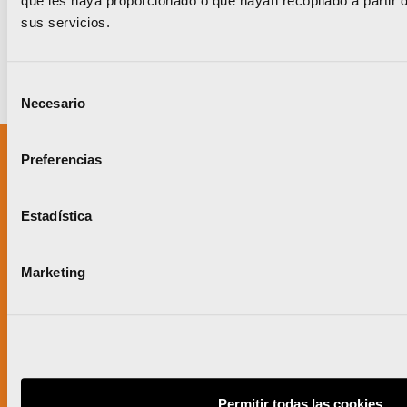
que les haya proporcionado o que hayan recopilado a partir 
sus servicios.
Selección
Necesario
de
consentimiento
Preferencias
Un proyecto impulsado por:
Estadística
Marketing
Permitir todas las cookies