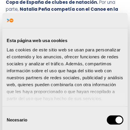
Copa de España de clubes de natación.
Por una
parte,
Natalia Peña competía con el Canoe en la
división de honor
(la máxima categoría).
En cada
prueba, participaban 16 nadadoras
, 2 por cada
uno de los 8 clubes presentes en el certamen.
Natalia
, que reaparecía después de la operación de
Esta página web usa cookies
hombro de mediados de 2015,
fue cuarta en los
Las cookies de este sitio web se usan para personalizar
100m espalda y sexta en los 50m espalda.
Por otra,
el contenido y los anuncios, ofrecer funciones de redes
Ester Muñoz era una de las integrantes del Club
sociales y analizar el tráfico. Además, compartimos
Castalia de Castellón en la Primera División
información sobre el uso que haga del sitio web con
(segunda categoría).
La castellonense ganó los
nuestros partners de redes sociales, publicidad y análisis
100m espalda
, y fue segunda tanto en los 50m como
web, quienes pueden combinarla con otra información
los 200m espalda. Además,
la nadadora
que les haya proporcionado o que hayan recopilado a
paralímpica Ariadna Edo, defendiendo también al
partir del uso que haya hecho de sus servicios.
Club Castalia, alcanzaba en los 100m mariposa
S13 la mínima B para Rio 2016
, marca que le
concede algunas opciones de disputar esta disciplina
Selección
Necesario
en Rio.
En todo caso, Ariadna atacará en marzo la
de
consecución del registro mágico en su prueba
consentimiento