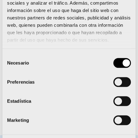
Queremos dar un
sociales y analizar el tráfico. Además, compartimos
información sobre el uso que haga del sitio web con
paso más para que la
nuestros partners de redes sociales, publicidad y análisis
Comunitat
web, quienes pueden combinarla con otra información
que les haya proporcionado o que hayan recopilado a
Valenciana se
partir del uso que haya hecho de sus servicios.
convierta en un
Selección
núcleo de referencia
Necesario
de
para los mejores
consentimiento
deportistas
Preferencias
nacionales e
Estadística
internacionales
Elena Tejedor
Marketing