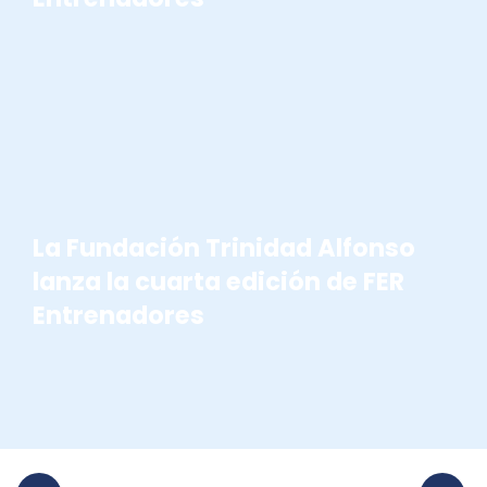
FER ENTRENADORES
La Fundación Trinidad Alfonso
lanza la cuarta edición de FER
Entrenadores