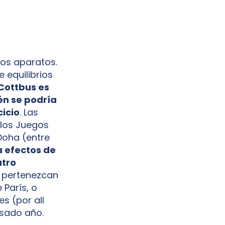
dos aparatos.
e equilibrios
Cottbus es
én se podría
cicio
. Las
 los Juegos
 Doha (entre
 a efectos de
atro
 pertenezcan
 París, o
es (por all
sado año.