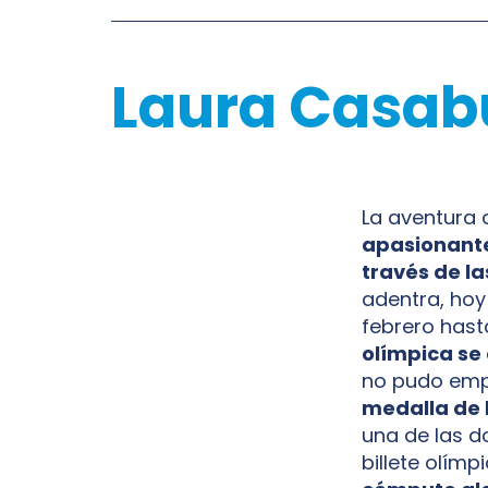
Laura Casabu
La aventura 
apasionante
través de l
adentra, hoy
febrero hasta
olímpica se
no pudo emp
medalla de b
una de las do
billete olím