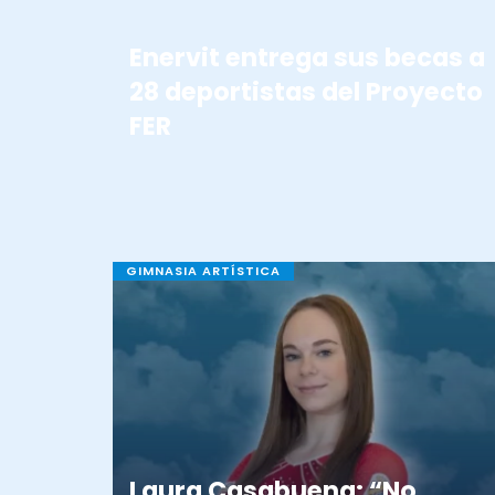
Enervit entrega sus becas a
28 deportistas del Proyecto
FER
GIMNASIA ARTÍSTICA
Laura Casabuena: “No