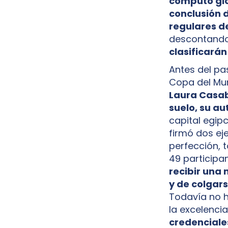
cómputo glo
conclusión 
regulares de
descontando 
clasificarán
Antes del pa
Copa del Mun
Laura Casab
suelo, su au
capital egip
firmó dos ej
perfección, t
49 participa
recibir una 
y de colgar
Todavía no h
la excelenci
credenciale