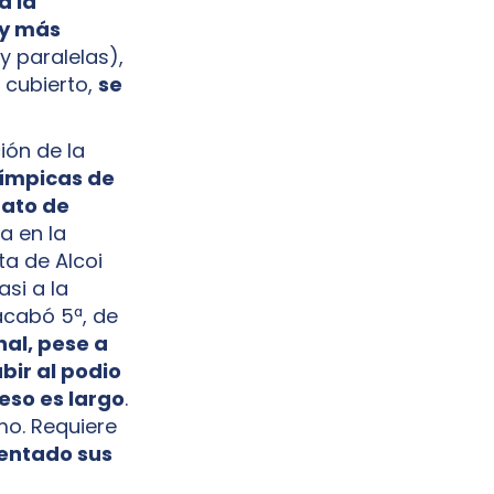
a la
 y más
 y paralelas),
 cubierto,
se
ión de la
límpicas de
rato de
a en la
ta de Alcoi
si a la
 acabó 5ª, de
inal, pese a
bir al podio
eso es largo
.
mo. Requiere
sentado sus