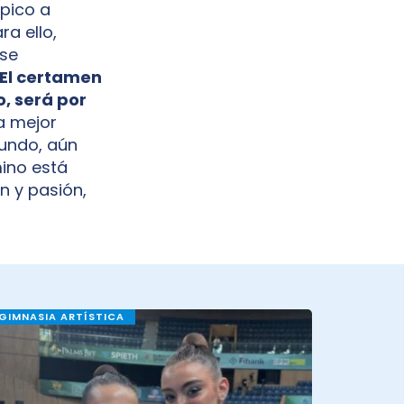
pico a
a ello,
 se
El certamen
o, será por
a mejor
Mundo, aún
mino está
ón y pasión,
GIMNASIA ARTÍSTICA