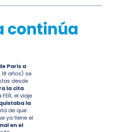
a continúa
e París a
, 18 años) se
istas desde
a la cita
FER, el viaje
quistaba la
ta de que
e ya tiene el
nal en el