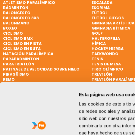
ATLETISMO PARALÍMPICO
ESCALADA
BÁDMINTON
ESGRIMA
BALONCESTO
FÚTBOL
BALONCESTO 3X3
FÚTBOL CIEGOS
BALONMANO
GIMNASIA ARTÍSTICA
BOXEO
GIMNASIA RÍTMICA
CICLISMO
GOLF
CICLISMO BMX
HALTEROFILIA
CICLISMO EN PISTA
HÍPICA
CICLISMO EN RUTA
HOCKEY HIERBA
NATACIÓN PARALÍMPICA
TAEKWONDO
PARABÁDMINTON
TENIS
PARATRIATLÓN
TENIS DE MESA
PATINAJE DE VELOCIDAD SOBRE HIELO
TIRO OLÍMPICO
PIRAGÜISMO
TRIATLÓN
REMO
TRIATLÓN PARALÍMP
REMO DE MAR BEACH SPRINT
VELA
REMO PARALÍMPICO
VELA
Esta página web usa cook
RUGBY
VELA PARALÍMPICA
RUGBY 7
VÓLEY PLAYA
Las cookies de este sitio 
SÓFTBOL
WATERPOLO
de redes sociales y analiz
sitio web con nuestros par
combinarla con otra inform
que haya hecho de sus ser