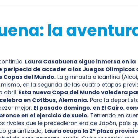
ena: la aventur
continúa.
Laura Casabuena sigue inmersa en la
 peripecia de acceder a los Juegos Olímpicos d
as Copas del Mundo.
La gimnasta alicantina (Alcoi
 mismo, en la segunda de las cuatro etapas prev
 abril.
Esta nueva Copa del Mundo valedera par
 celebra en Cottbus, Alemania.
Para la deportista 
ezar mejor.
El pasado domingo, en El Cairo, con
ronce en el ejercicio de suelo.
Teniendo en cuen
s rivales que le precedieron era de Japón, país qu
pico garantizado,
Laura ocupa la 2ª plaza provisio