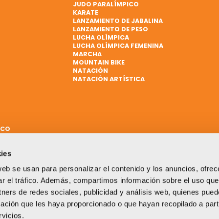
JUDO PARALÍMPICO
KARATE
LANZAMIENTO DE JABALINA
LANZAMIENTO DE PESO
LUCHA OLÍMPICA
LUCHA OLÍMPICA FEMENINA
MARCHA
MOUNTAIN BIKE
NATACIÓN
NATACIÓN ARTÍSTICA
ICO
ies
web se usan para personalizar el contenido y los anuncios, ofrec
ar el tráfico. Además, compartimos información sobre el uso que
tners de redes sociales, publicidad y análisis web, quienes pue
ación que les haya proporcionado o que hayan recopilado a parti
vicios.
Un proyecto impulsado por: