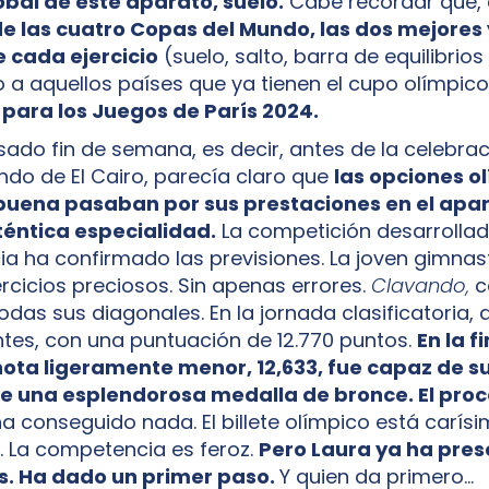
bal de este aparato, suelo.
Cabe recordar que,
de las cuatro Copas del Mundo, las dos mejores
 cada ejercicio
(suelo, salto, barra de equilibrios
a aquellos países que ya tienen el cupo olímpico
 para los Juegos de París 2024.
sado fin de semana, es decir, antes de la celebrac
do de El Cairo, parecía claro que
las opciones o
uena pasaban por sus prestaciones en el apa
téntica especialidad.
La competición desarrollad
cia ha confirmado las previsiones. La joven gimnas
ercicios preciosos. Sin apenas errores.
Clavando,
ca
odas sus diagonales. En la jornada clasificatoria,
ntes, con una puntuación de 12.770 puntos.
En la f
nota ligeramente menor, 12,633, fue capaz de su
se una esplendorosa medalla de bronce. El proc
a conseguido nada. El billete olímpico está carísi
a. La competencia es feroz.
Pero Laura ya ha pre
s. Ha dado un primer paso.
Y quien da primero…