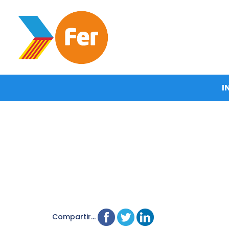
I
Compartir...