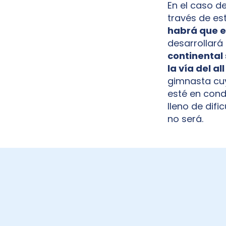
En el caso d
través de es
habrá que e
desarrollará 
continental 
la vía del a
gimnasta cuy
esté en condi
lleno de difi
no será.
BECAS ENERVIT