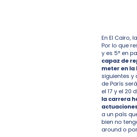
En El Cairo, 
Por lo que re
y es 5ª en pa
capaz de re
meter en la 
siguientes y
de París será
el 17 y el 20
la carrera h
actuaciones
a un país qu
bien no tenga
around o po