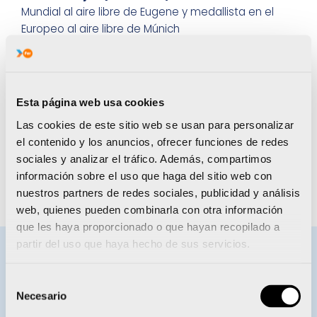
Mundial al aire libre de Eugene y medallista en el
Europeo al aire libre de Múnich
Jorge Ureña (Atletismo):
Ser medallista en el
Europeo al aire libre y ser finalista en el
Campeonato del Mundo
Esta página web usa cookies
Silvia Navarro y Lara González y Paula Arcos
Las cookies de este sitio web se usan para personalizar
(Balonmano):
Luchar por el podio en el
el contenido y los anuncios, ofrecer funciones de redes
Campeonato de Europa
sociales y analizar el tráfico. Además, compartimos
Lola Riera (Hockey hierba):
Ganar la liga con el
información sobre el uso que haga del sitio web con
Spv Complutense de Madrid
nuestros partners de redes sociales, publicidad y análisis
web, quienes pueden combinarla con otra información
que les haya proporcionado o que hayan recopilado a
partir del uso que haya hecho de sus servicios.
BECAS ENERVIT
Selección
Necesario
de
consentimiento