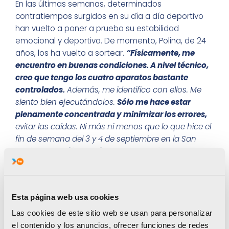
En las últimas semanas, determinados
contratiempos surgidos en su día a día deportivo
han vuelto a poner a prueba su estabilidad
emocional y deportiva. De momento, Polina, de 24
años, los ha vuelto a sortear.
“Físicamente, me
encuentro en buenas condiciones. A nivel técnico,
creo que tengo los cuatro aparatos bastante
controlados.
Además, me identifico con ellos. Me
siento bien ejecutándolos.
Sólo me hace estar
plenamente concentrada y minimizar los errores,
evitar las caídas. Ni más ni menos que lo que hice el
fin de semana del 3 y 4 de septiembre en la San
Marino Cup.
Si lo consigo, tengo muchas
posibilidades de ser una de las 18 finalistas”,
afirma Polina Berezina, cuya principal gasolina
para el futuro es el Campeonato del Mundo de
Esta página web usa cookies
2023
, previsto en Valencia. La gimnasta alicantina
se estremece cuando piensa en sellar en casa su
Las cookies de este sitio web se usan para personalizar
pasaporte para los Juegos Olímpicos de París. A
el contenido y los anuncios, ofrecer funciones de redes