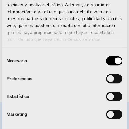
ese escenario, a esa esperanza, a esa ilusión, se
sociales y analizar el tráfico. Además, compartimos
aferra para seguir superando obstáculos.
información sobre el uso que haga del sitio web con
nuestros partners de redes sociales, publicidad y análisis
web, quienes pueden combinarla con otra información
Días de competición:
que les haya proporcionado o que hayan recopilado a
Miércoles 14, jornada de clasificación con dos
partir del uso que haya hecho de sus servicios.
aparatos, aro y pelota. Ese mismo día, las 8
mejores disputan las finales de esos ejercicios
Selección
Jueves 15, jornada de clasificación con dos
Necesario
de
aparatos, mazas y cinta. Ese mismo día, las 8
consentimiento
mejores disputan las finales de esos ejercicios
Sábado 17, jornada de la final del all around
Preferencias
con las 18 mejores de la clasificación.
Estadística
Marketing
BECAS ENERVIT