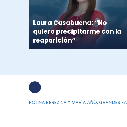
Laura Casabuena: “No
quiero precipitarme con la
reaparición”
POLINA BEREZINA Y MARÍA AÑÓ, GRANDES F