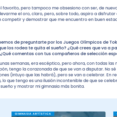
el favorito, pero tampoco me obsesiono con ser, de nue
levarme el oro, claro, pero, sobre todo, aspiro a disfruta
in competir y demostrar que me encuentro en buen esta
 hemos de preguntarte por los Juegos Olímpicos de Tok
que los rodea te quita el sueño? ¿Qué crees que va a p
? ¿Qué comentas con tus compañeros de selección es
unas semanas, era escéptico, pero ahora, con todas las n
pón, tengo la corazonada de que se van a disputar. No sé
ones (intuyo que las habrá), pero se van a celebrar. En r
 lo que tengo es una ilusión incontenible de que se cele
 sueño y mostrar mi gimnasia más bonita.
GIMNASIA ARTÍSTICA