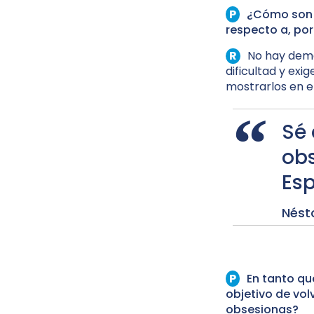
¿Cómo son 
respecto a, por
No hay dema
dificultad y exi
mostrarlos en 
Sé 
obs
Es
Nést
En tanto qu
objetivo de vol
obsesionas?