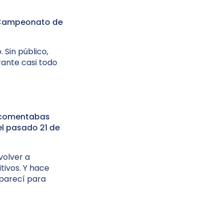
el Campeonato de
. Sin público,
rante casi todo
, comentabas
el pasado 21 de
volver a
tivos. Y hace
aparecí para