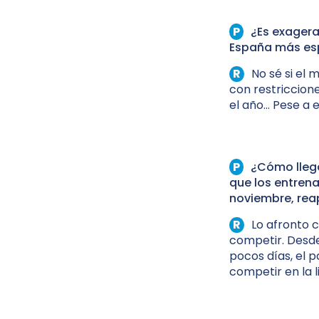
¿Es exagera
España más esp
No sé si el 
con restriccion
el año… Pese a 
¿Cómo lleg
que los entren
noviembre, rea
Lo afronto 
competir. Desde
pocos días, el 
competir en la 