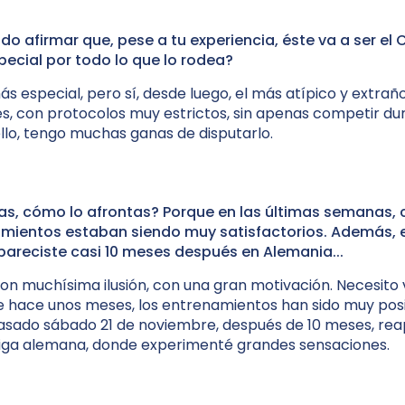
do afirmar que, pese a tu experiencia, éste va a ser 
ecial por todo lo que lo rodea?
más especial, pero sí, desde luego, el más atípico y extraño
es, con protocolos muy estrictos, sin apenas competir du
ello, tengo muchas ganas de disputarlo.
as, cómo lo afrontas? Porque en las últimas semanas
amientos estaban siendo muy satisfactorios. Además, 
pareciste casi 10 meses después en Alemania...
con muchísima ilusión, con una gran motivación. Necesito 
 hace unos meses, los entrenamientos han sido muy posi
pasado sábado 21 de noviembre, después de 10 meses, re
liga alemana, donde experimenté grandes sensaciones.