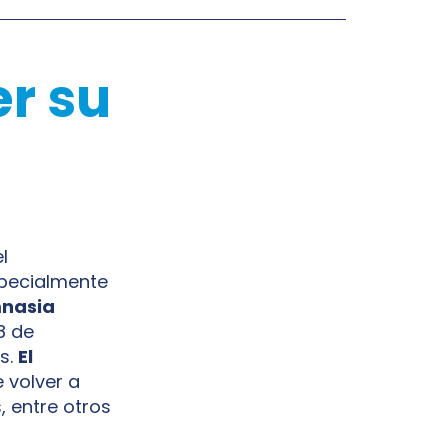
er su
el
pecialmente
mnasia
8 de
s.
El
e volver a
, entre otros