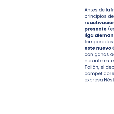
Antes de la 
principios d
reactivación
presente
(en
liga alema
temporadas c
este nuevo 
con ganas de
durante este
Tallón, el de
competidores
expresa Nést