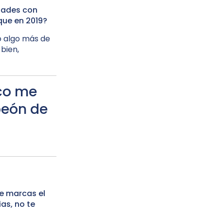
tades con
que en 2019?
o algo más de
 bien,
oco me
peón de
e marcas el
as, no te