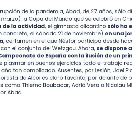
irrupción de la pandemia, Abad, de 27 años, sólo d
e marzo) la Copa del Mundo que se celebró en Ch
 de la actividad
, el gimnasta alicantino
sólo ha 
 concreto, el sábado 21 de noviembre)
en una jo
na
, certamen en el que Néstor participa desde hac
on el conjunto del Wetzgau. Ahora,
se dispone a
Campeonato de España con la ilusión de un pri
 plasmar en buenos ejercicios todo el trabajo re
 año tan complicado. Ausentes, por lesión, Joel Pl
portista de Alcoi es claro favorito, por delante de 
 como Thierno Boubacar, Adrià Vera o Nicolau Mir
or Abad.