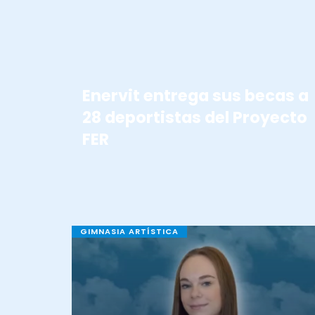
Enervit entrega sus becas a
28 deportistas del Proyecto
FER
GIMNASIA ARTÍSTICA