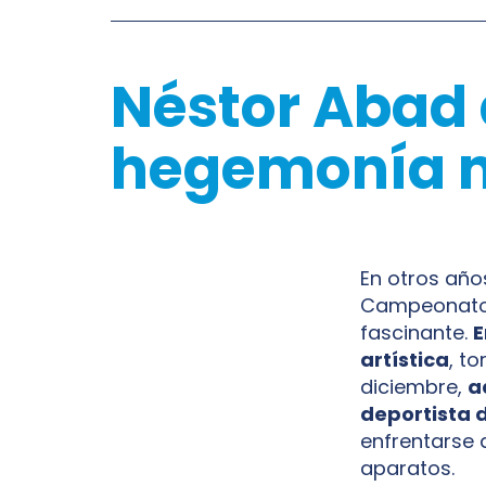
Néstor Abad 
hegemonía n
En otros año
Campeonato 
fascinante.
E
artística
, t
diciembre,
a
deportista 
enfrentarse a
aparatos.