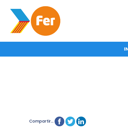
I
Compartir...