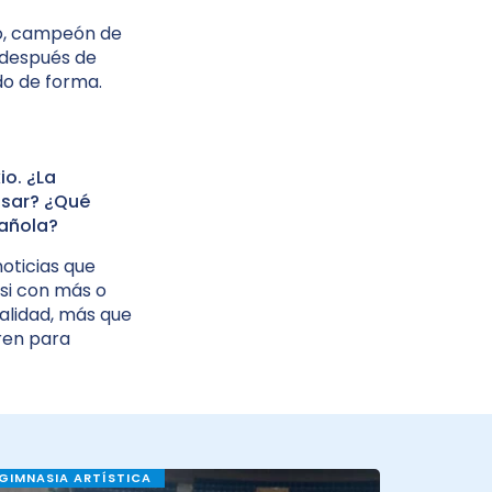
vo, campeón de
r después de
do de forma.
io. ¿La
asar? ¿Qué
pañola?
oticias que
 si con más o
ealidad, más que
bren para
GIMNASIA ARTÍSTICA