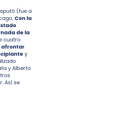
isputó (fue a
icago.
Con la
estado
rnada de la
e cuatro
 afrontar
ncipiante
y
alizado
ata y Alberto
otros
. Así se