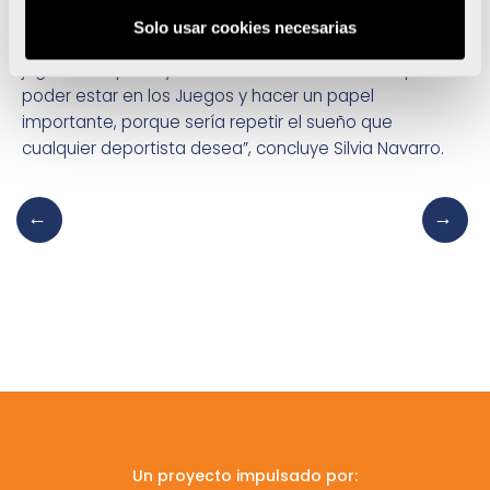
una vez más, con las célebres «guerreras».
Solo usar cookies necesarias
“Ojalá se pueda disfrutar al 100% de ‘las guerreras’. Las
jugadoras que vayan a Rio lo van a dar todo. Espero
poder estar en los Juegos y hacer un papel
importante, porque sería repetir el sueño que
cualquier deportista desea”, concluye Silvia Navarro.
Un proyecto impulsado por: