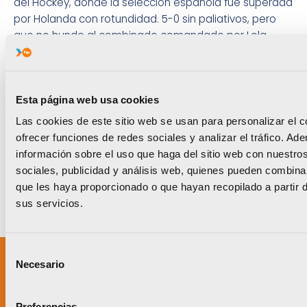
del Hockey, donde la selección española fue superada
por Holanda con rotundidad. 5-0 sin paliativos, pero
que no hunde al combinado comandado por Lola
Riera, que aún tiene muchas opciones de clasificarse
para los cruces. Todo pasa, en cualquier caso, por
ganar al combinado chino esta misma noche.
Esta página web usa cookies
Las cookies de este sitio web se usan para personalizar el c
ofrecer funciones de redes sociales y analizar el tráfico. 
información sobre el uso que haga del sitio web con nuestro
sociales, publicidad y análisis web, quienes pueden combina
que les haya proporcionado o que hayan recopilado a partir 
sus servicios.
Selección
Necesario
de
consentimiento
Un proyecto impulsado por:
Preferencias