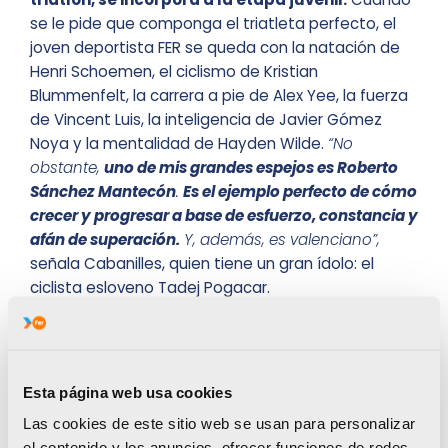
se le pide que componga el triatleta perfecto, el
joven deportista FER se queda con la natación de
Henri Schoemen, el ciclismo de Kristian
Blummenfelt, la carrera a pie de Alex Yee, la fuerza
de Vincent Luis, la inteligencia de Javier Gómez
Noya y la mentalidad de Hayden Wilde.
“No
obstante,
uno de mis grandes espejos es Roberto
Sánchez Mantecón
.
Es el ejemplo perfecto de cómo
crecer y progresar a base de esfuerzo, constancia y
afán de superación.
Y, además, es valenciano”,
señala Cabanilles, quien tiene un gran ídolo: el
ciclista esloveno Tadej Pogacar.
Esta página web usa cookies
A Cabanilles, lo que más le gusta de su deporte es
Las cookies de este sitio web se usan para personalizar
“
el ambiente tan sano y bonito de las
el contenido y los anuncios, ofrecer funciones de redes