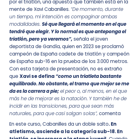
por el triatlón, una apuesta que también está en la
mente de Xavi Cabanilles.
“De momento, durante
un tiempo, mi intención es compaginar ambas
modalidades.
Sé que llegará el momento en el que
tendré que elegir. Y lo normal es que anteponga el
triatlón, pero ya veremos”,
señala el joven
deportista de Gandía, quien en 2023 se proclamó
campeón de España cadete de triatlón y campeón
de España sub-16 en la prueba de los 3.000 metros.
Con esta tarjeta de presentación, no es extraño
que
Xavi se defina
“como un triatleta bastante
equilibrado. No obstante, el tramo que mejor se me
da es la carrera a pie;
el peor o, al menos, en el que
más he de mejorar es la natación. Y también he de
incidir en las transiciones, para que sean más
naturales, para que casi salgan solas”,
comenta
En este curso, Cabanilles da un doble salto
. En
atletismo, asciende a la categoría sub-18. En
triatlón, se incorpora a la etapa juvenil.
Cuando