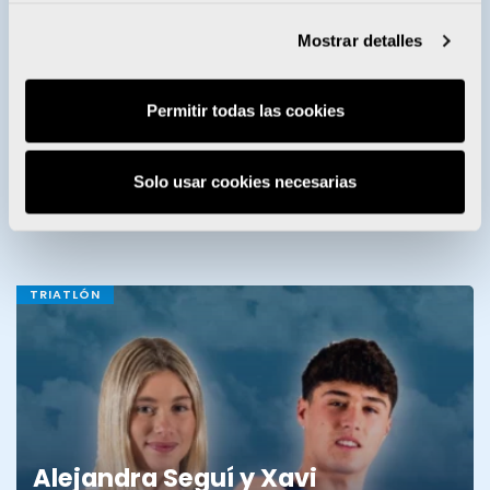
Mostrar detalles
Permitir todas las cookies
Enervit entrega sus becas a 28
Solo usar cookies necesarias
deportistas del Proyecto FER
TRIATLÓN
Alejandra Seguí y Xavi