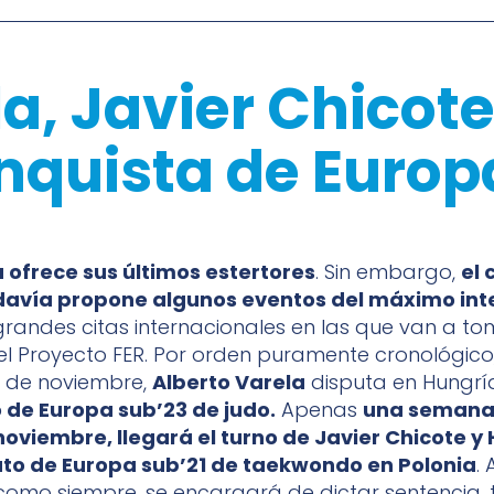
la, Javier Chicot
conquista de Europ
a ofrece sus últimos estertores
. Sin embargo,
el 
davía propone algunos eventos del máximo int
randes citas internacionales en las que van a to
el Proyecto FER. Por orden puramente cronológico
 4 de noviembre,
Alberto Varela
disputa en Hungría
e Europa sub’23 de judo.
Apenas
una semana
e noviembre, llegará el turno de Javier Chicote y 
o de Europa sub’21 de taekwondo en Polonia
.
como siempre, se encargará de dictar sentencia, 