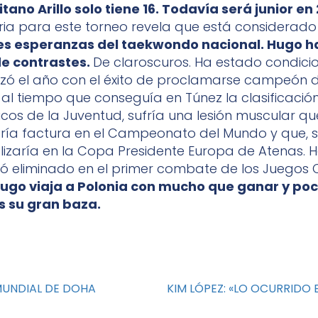
icitano Arillo solo tiene 16. Todavía será junior en
ria para este torneo revela que está considera
es esperanzas del taekwondo nacional. Hugo ha
e contrastes.
De claroscuros. Ha estado condici
ezó el año con el éxito de proclamarse campeón 
il, al tiempo que conseguía en Túnez la clasificació
cos de la Juventud, sufría una lesión muscular qu
saría factura en el Campeonato del Mundo y que
alizaría en la Copa Presidente Europa de Atenas.
 eliminado en el primer combate de los Juegos 
ugo viaja a Polonia con mucho que ganar y po
s su gran baza.
MUNDIAL DE DOHA
KIM LÓPEZ: «LO OCURRIDO 