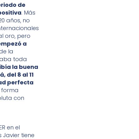
eriodo de
positiva
. Más
20 años, no
nternacionales
l oro, pero
 empezó a
de la
onaba toda
ibía la buena
 del 8 al 11
dad perfecta
e forma
oluta con
ER en el
Javier tiene