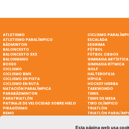
ATLETISMO
CICLISMO PARALÍMP
ATLETISMO PARALÍMPICO
ESCALADA
BÁDMINTON
ESGRIMA
BALONCESTO
FÚTBOL
BALONCESTO 3X3
FÚTBOL CIEGOS
BALONMANO
GIMNASIA ARTÍSTICA
BOXEO
GIMNASIA RÍTMICA
CICLISMO
GOLF
CICLISMO BMX
HALTEROFILIA
CICLISMO EN PISTA
HÍPICA
CICLISMO EN RUTA
HOCKEY HIERBA
NATACIÓN PARALÍMPICA
TAEKWONDO
PARABÁDMINTON
TENIS
PARATRIATLÓN
TENIS DE MESA
PATINAJE DE VELOCIDAD SOBRE HIELO
TIRO OLÍMPICO
PIRAGÜISMO
TRIATLÓN
REMO
TRIATLÓN PARALÍMP
REMO DE MAR BEACH SPRINT
VELA
REMO PARALÍMPICO
VELA
Esta página web usa cook
RUGBY
VELA PARALÍMPICA