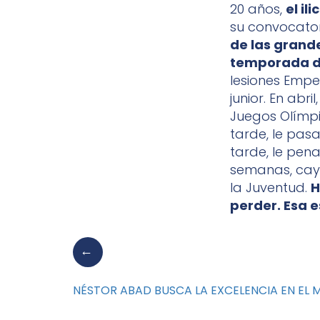
20 años,
el il
su convocato
de las grand
temporada d
lesiones Emp
junior. En abr
Juegos Olímpi
tarde, le pa
tarde, le pen
semanas, cayó
la Juventud.
H
perder. Esa e
NÉSTOR ABAD BUSCA LA EXCELENCIA EN EL 