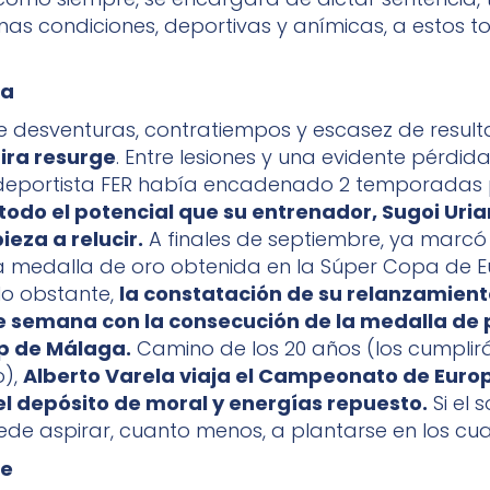
nas condiciones, deportivas y anímicas, a estos t
la
e desventuras, contratiempos y escasez de resul
ira resurge
. Entre lesiones y una evidente pérdid
 deportista FER había encadenado 2 temporadas p
todo el potencial que su entrenador, Sugoi Uriar
eza a relucir.
A finales de septiembre, ya marcó
 la medalla de oro obtenida en la Súper Copa de E
No obstante,
la constatación de su relanzamient
e semana con la consecución de la medalla de p
p de Málaga.
Camino de los 20 años (los cumplirá
),
Alberto Varela viaja el Campeonato de Euro
el depósito de moral y energías repuesto.
Si el s
ede aspirar, cuanto menos, a plantarse en los cuar
te