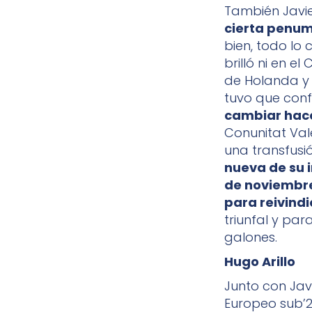
También Javi
cierta penu
bien, todo lo 
brilló ni en 
de Holanda y E
tuvo que con
cambiar hac
Conunitat Val
una transfusi
nueva de su i
de noviembre
para reivindi
triunfal y pa
galones.
Hugo Arillo
Junto con Javi
Europeo sub’2