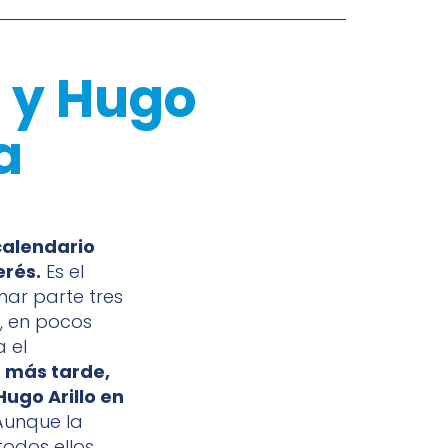
e y Hugo
a
calendario
erés.
Es el
mar parte tres
, en pocos
 el
 más tarde,
Hugo Arillo en
 Aunque la
todos ellos