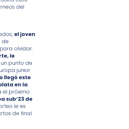
orneos del
tados,
el joven
a de
ara olvidar.
te, le
 un punto de
uropa junior
o llegó este
lata en la
 el próximo
pa sub’23 de
orteo le es
tos de final.