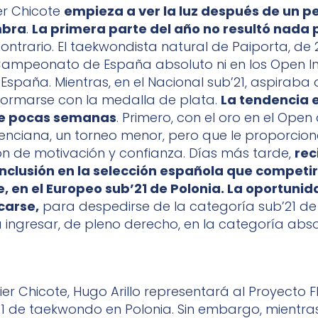
er Chicote
empieza a ver la luz después de un p
mbra
.
La primera parte del año no resultó nada 
contrario. El taekwondista natural de Paiporta, de 
el Campeonato de España absoluto ni en los Open I
spaña. Mientras, en el Nacional sub’21, aspiraba a
formarse con la medalla de plata.
La tendencia
e pocas semanas
. Primero, con el oro en el Open 
enciana, un torneo menor, pero que le proporci
ón de motivación y confianza. Días más tarde,
rec
nclusión en la selección española que competirá,
, en el Europeo sub’21 de Polonia. La oportuni
carse,
para despedirse de la categoría sub’21 d
ra ingresar, de pleno derecho, en la categoría abs
er Chicote, Hugo Arillo representará al Proyecto F
1 de taekwondo en Polonia. Sin embargo, mientras 