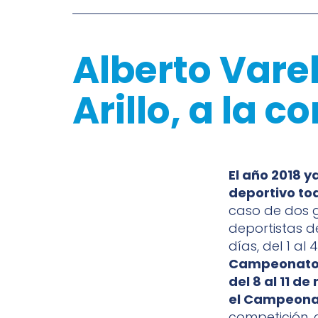
Alberto Vare
Arillo, a la 
El año 2018 y
deportivo to
caso de dos g
deportistas d
días, del 1 al
Campeonato d
del 8 al 11 d
el Campeonat
competición, 