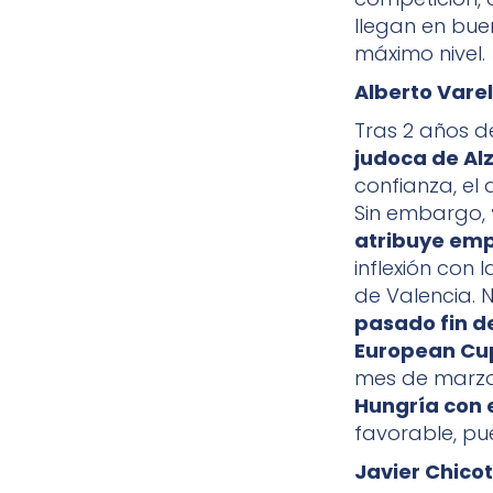
llegan en bue
máximo nivel.
Alberto Vare
Tras 2 años d
judoca de Alz
confianza, el
Sin embargo,
atribuye empi
inflexión con
de Valencia. 
pasado fin d
European Cu
mes de marzo
Hungría con 
favorable, pu
Javier Chico