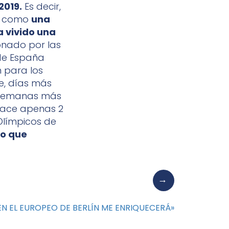
 2019.
Es decir,
do como
una
 vivido una
onado por las
de España
n para los
e, días más
, semanas más
 Hace apenas 2
Olímpicos de
co que
EN EL EUROPEO DE BERLÍN ME ENRIQUECERÁ»