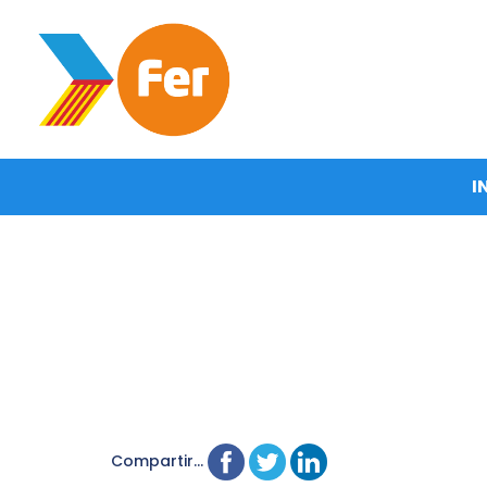
I
Compartir...