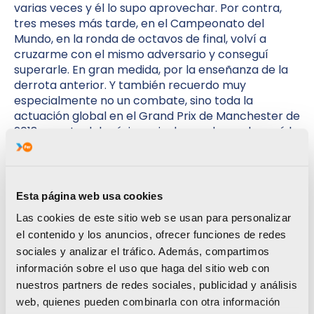
varias veces y él lo supo aprovechar. Por contra,
tres meses más tarde, en el Campeonato del
Mundo, en la ronda de octavos de final, volví a
cruzarme con el mismo adversario y conseguí
superarle. En gran medida, por la enseñanza de la
derrota anterior. Y también recuerdo muy
especialmente no un combate, sino toda la
actuación global en el Grand Prix de Manchester de
2018, evento del máximo nivel y en el que alcancé la
medalla de oro.
He sido, y soy, un
Esta página web usa cookies
taekwondista frío y
Las cookies de este sitio web se usan para personalizar
el contenido y los anuncios, ofrecer funciones de redes
calculador
sociales y analizar el tráfico. Además, compartimos
información sobre el uso que haga del sitio web con
Raúl Martínez
nuestros partners de redes sociales, publicidad y análisis
web, quienes pueden combinarla con otra información