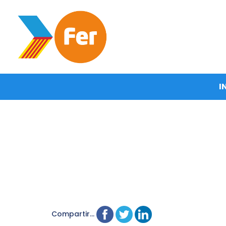
I
Compartir...