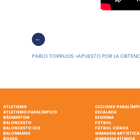
PABLO TORRIJOS: «APUESTO POR LA OBTENC
ATLETISMO
CICLISMO PARALÍMP
ATLETISMO PARALÍMPICO
ESCALADA
BÁDMINTON
ESGRIMA
BALONCESTO
FÚTBOL
BALONCESTO 3X3
FÚTBOL CIEGOS
BALONMANO
GIMNASIA ARTÍSTICA
BOXEO
GIMNASIA RÍTMICA