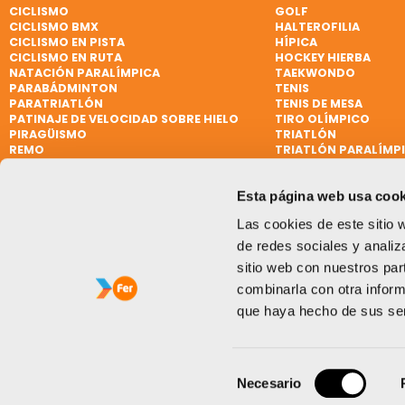
CICLISMO
GOLF
CICLISMO BMX
HALTEROFILIA
CICLISMO EN PISTA
HÍPICA
CICLISMO EN RUTA
HOCKEY HIERBA
NATACIÓN PARALÍMPICA
TAEKWONDO
PARABÁDMINTON
TENIS
PARATRIATLÓN
TENIS DE MESA
PATINAJE DE VELOCIDAD SOBRE HIELO
TIRO OLÍMPICO
PIRAGÜISMO
TRIATLÓN
REMO
TRIATLÓN PARALÍMP
REMO DE MAR BEACH SPRINT
VELA
REMO PARALÍMPICO
VELA
Esta página web usa cook
RUGBY
VELA PARALÍMPICA
RUGBY 7
VÓLEY PLAYA
Las cookies de este sitio 
SÓFTBOL
WATERPOLO
de redes sociales y analiz
sitio web con nuestros par
combinarla con otra inform
que haya hecho de sus ser
Selección
Necesario
de