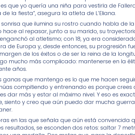
 que yo quería una niña para vestirla de Fallera.
a de la fiesta”, asegura la atleta de L’Eliana.
sonrisa que ilumina su rostro cuando habla de la
o hace al repasar, junto a su marido, su trayectori
se enganchó al atletismo; con 18, ya era considera
ra de Europa y, desde entonces, su progresión fu
margen de los éxitos o de ser la reina de la longi
go mucho más complicado: mantenerse en la élit
ante años.
 las ganas que mantengo es lo que me hacen seguir
núas compitiendo y entrenando es porque crees
s dar más y estar al máximo nivel. Y eso es exac
, siento y creo que aún puedo dar mucha guerra
ner.
bras en las que señala que aún está convencida 
s resultados, se esconden dos retos: saltar 7 metr