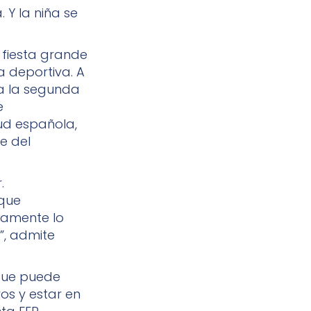
 Y la niña se
 fiesta grande
a deportiva. A
da la segunda
e
tud española,
e del
.
 que
tamente lo
”, admite
que puede
os y estar en