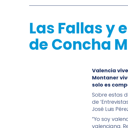
Las Fallas y 
de Concha M
Valencia viv
Montaner viv
solo es compa
Sobre estas d
de ‘Entrevistas
José Luis Pérez
“Yo soy valen
valenciana. 