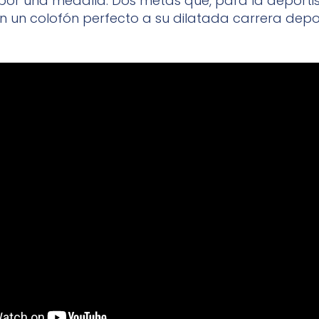
por una medalla. Dos metas que, para la deportis
n un colofón perfecto a su dilatada carrera depor