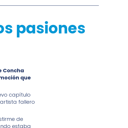
dos pasiones
ue Concha
emoción que
evo capítulo
artista fallero
stirme de
ando estaba