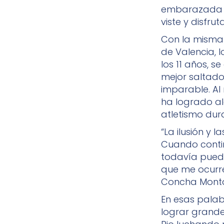
embarazada es
viste y disfrut
Con la misma 
de Valencia, l
los 11 años, 
mejor saltado
imparable. Al 
ha logrado al
atletismo dur
“La ilusión y
Cuando conti
todavía puede
que me ocurre
Concha Monta
En esas pala
lograr grande