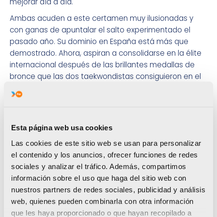
mejorar día a día.
Ambas acuden a este certamen muy ilusionadas y
con ganas de apuntalar el salto experimentado el
pasado año. Su dominio en España está más que
demostrado. Ahora, aspiran a consolidarse en la élite
internacional después de las brillantes medallas de
bronce que las dos taekwondistas consiguieron en el
Campeonato del Mundo junior celebrado en marzo de
2014 en Taipei.
Las deportistas FER se encuentran en Turquía desde el
domingo y competirán hoy martes. Las dos lo harán
Esta página web usa cookies
todavía en categoría junior, Blanca en menos de 44 kg,
Las cookies de este sitio web se usan para personalizar
y Tamara en menos de 46 kg. La primera buscará el
el contenido y los anuncios, ofrecer funciones de redes
podio junto con otras 8 rivales, mientras que la
sociales y analizar el tráfico. Además, compartimos
segunda tendrá enfrente más competidoras, en
información sobre el uso que haga del sitio web con
concreto 12.
nuestros partners de redes sociales, publicidad y análisis
web, quienes pueden combinarla con otra información
Y para esta novedosa aventura, Blanca y Tamara no
que les haya proporcionado o que hayan recopilado a
han viajado solas. Contarán con el apoyo de su