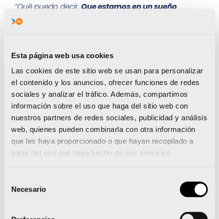
“Qué puedo decir.
Que estamos en un sueño
constante. Sabíamos que, si estábamos
concentradas y perfectamente compenetradas,
podíamos ser campeonas de Europa.
Pero claro,
por mucho que lo hagamos perfecto, por mucho
Esta página web usa cookies
que lo bordemos, hay tanto nivel… Nunca sabes si
Las cookies de este sitio web se usan para personalizar
algún cuarteto puede superarte. El caso es que las
el contenido y los anuncios, ofrecer funciones de redes
sensaciones fueron muy buenas desde el primer
sociales y analizar el tráfico. Además, compartimos
momento. En apenas un año, nos hemos
información sobre el uso que haga del sitio web con
convertido en el primer K4 femenino español en ser
nuestros partners de redes sociales, publicidad y análisis
campeón del mundo y de Europa. Poco más se
web, quienes pueden combinarla con otra información
puede añadir. Quién me lo iba a decir a principios
que les haya proporcionado o que hayan recopilado a
de 2025. Pero todavía queda temporada por
partir del uso que haya hecho de sus servicios.
delante.
Aún no hemos terminado. Aún quedan
retos por afrontar y queremos más»,
comenta la
Selección
valenciana
Bárbara Pardo
(Antella, 26 años)
Necesario
de
Estos desafíos a los que alude Bárbara son los
consentimiento
siguientes:
entre el 9 y el 12 de julio, se disputará