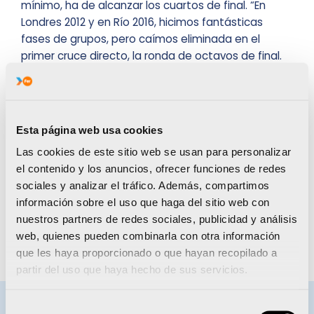
mínimo, ha de alcanzar los cuartos de final. “En
Londres 2012 y en Río 2016, hicimos fantásticas
fases de grupos, pero caímos eliminada en el
primer cruce directo, la ronda de octavos de final.
De cara a Tokio, el objetivo no puede ser otro
que, por fin, superar esa frontera maldita y
llegar, cuanto menos, a los cuartos de final”,
comenta la alicantina. En lo que ambos coinciden
Esta página web usa cookies
es en “lamentar la incertidumbre que está
Las cookies de este sitio web se usan para personalizar
generando todo lo relacionado y derivado del
el contenido y los anuncios, ofrecer funciones de redes
coronavirus. Ya se han suspendido torneos
sociales y analizar el tráfico. Además, compartimos
asiáticos en abril.
Sólo nos queda esperar y
información sobre el uso que haga del sitio web con
cruzar los dedos para que esta alerta remita.
nuestros partners de redes sociales, publicidad y análisis
Sería un palo muy grande la cancelación de los
web, quienes pueden combinarla con otra información
Juegos”,
concluyen los dos deportistas FER.
que les haya proporcionado o que hayan recopilado a
partir del uso que haya hecho de sus servicios.
Selección