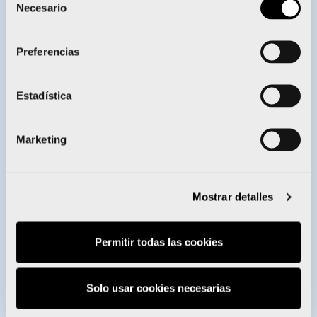
Necesario
BECAS ENERVIT
de
consentimiento
Preferencias
Estadística
Enervit entrega sus becas a 28
Marketing
deportistas del Proyecto FER
Mostrar detalles
VÓLEY PLAYA
Permitir todas las cookies
Solo usar cookies necesarias