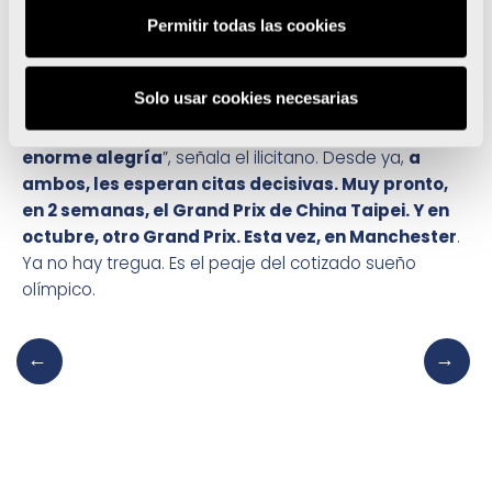
Daniel alberga opciones de clasificarse para los
Permitir todas las cookies
Juegos Olímpicos de Tokio. En realidad, los dos
estamos en situación casi idéntica en los rankings de
Solo usar cookies necesarias
nuestras respectivas categorías de peso.
Si no puedo
ir yo a Tokio, ojalá vaya Dani. Para mí, sería una
enorme alegría
”, señala el ilicitano. Desde ya,
a
ambos, les esperan citas decisivas. Muy pronto,
en 2 semanas, el Grand Prix de China Taipei. Y en
octubre, otro Grand Prix. Esta vez, en Manchester
.
Ya no hay tregua. Es el peaje del cotizado sueño
olímpico.