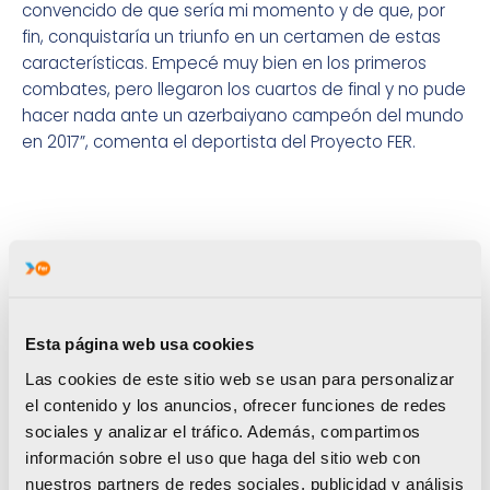
convencido de que sería mi momento y de que, por
fin, conquistaría un triunfo en un certamen de estas
características. Empecé muy bien en los primeros
combates, pero llegaron los cuartos de final y no pude
hacer nada ante un azerbaiyano campeón del mundo
en 2017”, comenta el deportista del Proyecto FER.
Su evolución y los resultados cosechados durante
estos últimos meses le han permitido
escalar
posiciones en el ranking olímpico de su categoría
de peso
(menos de 80 kg). En este momento,
Raúl
Esta página web usa cookies
ocupa la 11ª plaza
. “Estoy bien situado.
En cualquier
Las cookies de este sitio web se usan para personalizar
caso, no nos podemos engañar. La clasificación
el contenido y los anuncios, ofrecer funciones de redes
automática para Tokio está carísima. Solo la
sociales y analizar el tráfico. Además, compartimos
consiguen los 6 primeros
del ranking olímpico a la
información sobre el uso que haga del sitio web con
conclusión de todas las competiciones puntuables. No
nuestros partners de redes sociales, publicidad y análisis