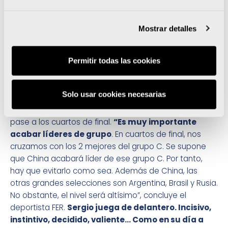
Cuenca.
El Campeonato del Mundo de 2018 durará 11 días. Se
Mostrar detalles
celebra desde este jueves, día 7, hasta el domingo 17
de junio. Reunirá a 16 selecciones, distribuidas en
cuatro de grupos de cuatro combinados.
España
Permitir todas las cookies
comparte liguilla inicial con Turquía, Marruecos y
Tailandia. Casualmente, el encuentro inaugural
Solo usar cookies necesarias
será el España-Tailandia.
Sergio Alamar confía en
que España sea uno de los 2 primeros del grupo y
pase a los cuartos de final.
“Es muy importante
acabar líderes de grupo
. En cuartos de final, nos
cruzamos con los 2 mejores del grupo C. Se supone
que China acabará líder de ese grupo C. Por tanto,
hay que evitarlo como sea. Además de China, las
otras grandes selecciones son Argentina, Brasil y Rusia.
No obstante, el nivel será altísimo”, concluye el
deportista FER.
Sergio juega de delantero. Incisivo,
instintivo, decidido, valiente… Como en su día a