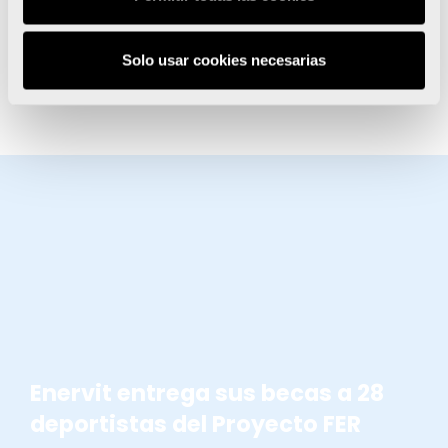
fue 4º en la longitud del Festival Olímpico de la
Juventud (FOJE), en Eslovaquia.
De cara a este
curso, quiere resarcirse y proclamarse
Solo usar cookies necesarias
campeón de España en las dos modalidades de
saltos horizontales.
BECAS ENERVIT
Enervit entrega sus becas a 28
deportistas del Proyecto FER