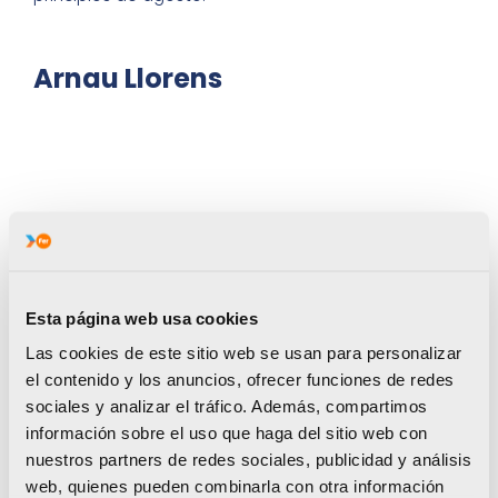
Arnau Llorens
Después de la sobredosis de plata en los grandes
eventos nacionales del pasado año,
para Arnau
Llorens
(Cabanes, 16 años),
ha llegado el
momento de las medallas de oro.
En 2022, el
Esta página web usa cookies
joven atleta castellonense, especializado en
Las cookies de este sitio web se usan para personalizar
lanzamiento de peso, ocupó la segunda plaza en el
el contenido y los anuncios, ofrecer funciones de redes
Campeonato de España sub-18 de pista cubierta y
sociales y analizar el tráfico. Además, compartimos
concluyó en el segundo puesto en el Nacional sub-
información sobre el uso que haga del sitio web con
18 al aire libre. Además, fue segundo (en este caso,
nuestros partners de redes sociales, publicidad y análisis
en el lanzamiento de disco) en el Campeonato de
web, quienes pueden combinarla con otra información
España de invierno de lanzamientos largos.
Ahora,